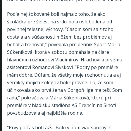
Podľa nej šokované boli najmä z toho, že ako
školáčka pre šelest na srdci bola oslobodená od
povinnej telesnej výchovy. “Časom som sa z toho
dostala a v súčasnosti môžem bez problémov aj
behať a trénovať,” povedala pre denník Šport Mária
Súkeníková, ktorá v sobotu pomáhala na čiare
hlavnému rozhodcovi Vladimírovi Hrachovi a prvému
asistentovi Romanovi Slyškovi. “Pocity po premiére
mám dobré. Dúfam, že všetky moje rozhodnutia a aj
verdikty mojich kolegov boli správne. To, že som
účinkovala ako prvá žena v Corgoň lige ma teší. Som
rada,” pokračovala Mária Súkeníková, ktorú pri
premiére v hľadisku štadióna AS Trenčín na Sihoti
povzbudzovala aj najbližšia rodina.
“Prvý polčas bol ťažší. Bolo v ňom viac sporných