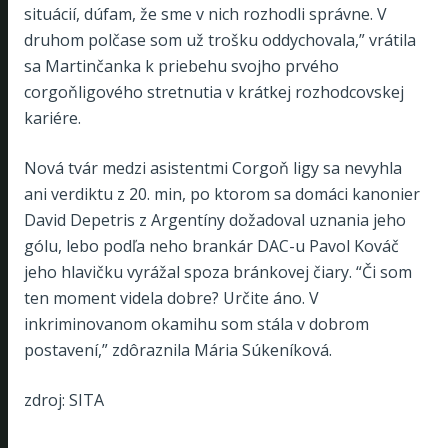
situácií, dúfam, že sme v nich rozhodli správne. V
druhom polčase som už trošku oddychovala,” vrátila
sa Martinčanka k priebehu svojho prvého
corgoňligového stretnutia v krátkej rozhodcovskej
kariére.
Nová tvár medzi asistentmi Corgoň ligy sa nevyhla
ani verdiktu z 20. min, po ktorom sa domáci kanonier
David Depetris z Argentíny dožadoval uznania jeho
gólu, lebo podľa neho brankár DAC-u Pavol Kováč
jeho hlavičku vyrážal spoza bránkovej čiary. “Či som
ten moment videla dobre? Určite áno. V
inkriminovanom okamihu som stála v dobrom
postavení,” zdôraznila Mária Súkeníková.
zdroj: SITA