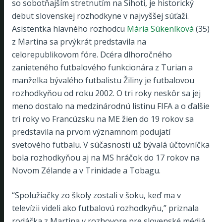
so sobotňajším stretnutím na Sihoti, je historický
debut slovenskej rozhodkyne v najvyššej súťaži.
Asistentka hlavného rozhodcu
Mária Súkeníková
(35)
z Martina sa prvýkrát predstavila na
celorepublikovom fóre. Dcéra dlhoročného
zanieteného futbalového funkcionára z Turian a
manželka bývalého futbalistu Žiliny je futbalovou
rozhodkyňou od roku 2002. O tri roky neskôr sa jej
meno dostalo na medzinárodnú listinu FIFA a o ďalšie
tri roky vo Francúzsku na ME žien do 19 rokov sa
predstavila na prvom významnom podujatí
svetového futbalu. V súčasnosti už bývalá účtovníčka
bola rozhodkyňou aj na MS hráčok do 17 rokov na
Novom Zélande a v Trinidade a Tobagu.
“Spolužiačky zo školy zostali v šoku, keď ma v
televízii videli ako futbalovú rozhodkyňu,” priznala
rodáčka z Martina v rozhovore pre slovenské médiá.