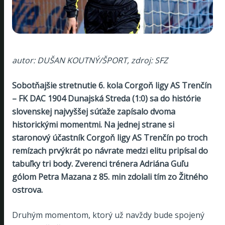
autor: DUŠAN KOUTNÝ/ŠPORT, zdroj: SFZ
Sobotňajšie stretnutie 6. kola Corgoň ligy AS Trenčín
– FK DAC 1904 Dunajská Streda (1:0) sa do histórie
slovenskej najvyššej súťaže zapísalo dvoma
historickými momentmi. Na jednej strane si
staronový účastník Corgoň ligy AS Trenčín po troch
remízach prvýkrát po návrate medzi elitu pripísal do
tabuľky tri body. Zverenci trénera Adriána Guľu
gólom Petra Mazana z 85. min zdolali tím zo Žitného
ostrova.
Druhým momentom, ktorý už navždy bude spojený