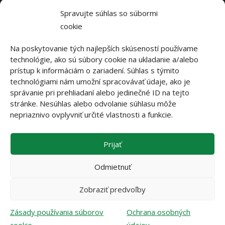
Spravujte súhlas so súbormi
cookie
Na poskytovanie tých najlepších skúseností používame
technológie, ako sú súbory cookie na ukladanie a/alebo
prístup k informáciám o zariadení. Súhlas s týmito
technológiami nám umožní spracovávať údaje, ako je
správanie pri prehliadaní alebo jedinečné ID na tejto
stránke. Nesúhlas alebo odvolanie súhlasu môže
||||||
nepriaznivo ovplyvniť určité vlastnosti a funkcie.
Prijať
||||||
Odmietnuť
Zobraziť predvoľby
OCHRANA OSOBNÝCH ÚDAJOV
...
|
...
ZÁSADY POUŽÍVANIA SÚBOROV
Zásady používania súborov
Ochrana osobných
COOKIE
...
|
...
KONTAKTY
© 2026 ASOCIÁCIA ROZHODCOV SFZ. VŠETKY PRÁVA VYHRADENÉ