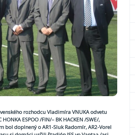
lovenského rozhodcu Vladimíra VNUKA odvetu
 FC HONKA ESPOO /FIN/– BK HACKEN /SWE/,
am bol doplnený o AR1-Sluk Radomír, AR2-Vorel
asu si domáci určili štadión ISS vo Vantaa /asi