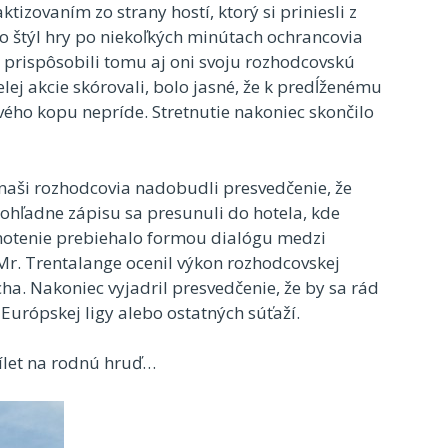
izovaním zo strany hostí, ktorý si priniesli z
o štýl hry po niekoľkých minútach ochrancovia
a prispôsobili tomu aj oni svoju rozhodcovskú
nelej akcie skórovali, bolo jasné, že k predĺženému
ho kopu nepríde. Stretnutie nakoniec skončilo
naši rozhodcovia nadobudli presvedčenie, že
 ohľadne zápisu sa presunuli do hotela, kde
notenie prebiehalo formou dialógu medzi
r. Trentalange ocenil výkon rozhodcovskej
ha. Nakoniec vyjadril presvedčenie, že by sa rád
už Európskej ligy alebo ostatných súťaží.
rílet na rodnú hruď…