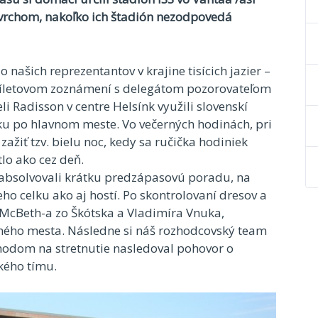
rchom, nakoľko ich štadión nezodpovedá
našich reprezentantov v krajine tisícich jazier –
príletovom zoznámení s delegátom pozorovateľom
i Radisson v centre Helsínk využili slovenskí
ku po hlavnom meste. Vo večerných hodinách, pri
ažiť tzv. bielu noc, kedy sa ručička hodiniek
tlo ako cez deň.
 absolvovali krátku predzápasovú poradu, na
eho celku ako aj hostí. Po skontrolovaní dresov a
 McBeth-a zo Škótska a Vladimíra Vnuka,
ného mesta. Následne si náš rozhodcovský team
hodom na stretnutie nasledoval pohovor o
kého tímu.