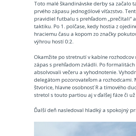
Toto malé škandinávske derby sa začalo takt
prvého zápasu jednogólové víťazstvo. Tent
pravidiel futbalu s prehľadom „prečítali“ 
taktiku. Po 1. polčase, kedy hostia z ojedi
hraciemu času a kopom zo značky pokutové
výhrou hostí 0:2.
Okamžite po stretnutí v kabíne rozhodcov 
zápas s prehľadom zvládli. Po formalitách
absolvovali večeru a vyhodnotenie. Vyhod
delegátom pozorovateľom a rozhodcami. M
štvorice, hlavne osobnosť R a tímového duc
stretol s touto partiou aj v ďalšej fáze či 
Ďalší deň nasledoval hladký a spokojný p