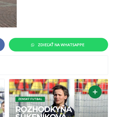
ZDIEĽAŤ NA WHATSAPPE
ŽENSKÝ FUTBAL
ROZHODKYŇA