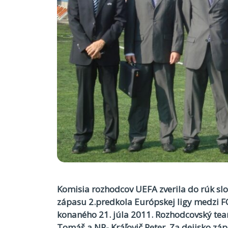
Komisia rozhodcov UEFA zverila do rúk s
zápasu 2.predkola Európskej ligy medzi
konaného 21. júla 2011. Rozhodcovský te
Tomáš a NR- Kráľovič Peter. Za dejisko záp