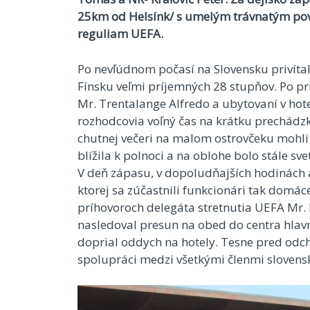
25km od Helsínk/ s umelým trávnatým pov
reguliam UEFA.
Po nevľúdnom počasí na Slovensku privítalo 
Fínsku veľmi príjemných 28 stupňov. Po 
Mr. Trentalange Alfredo a ubytovaní v hotel
rozhodcovia voľný čas na krátku prechádz
chutnej večeri na malom ostrovčeku mohli z
blížila k polnoci a na oblohe bolo stále sve
V deň zápasu, v dopoludňajších hodinách
ktorej sa zúčastnili funkcionári tak domác
príhovoroch delegáta stretnutia UEFA Mr.
nasledoval presun na obed do centra hlav
doprial oddych na hotely. Tesne pred odc
spolupráci medzi všetkými členmi slovens