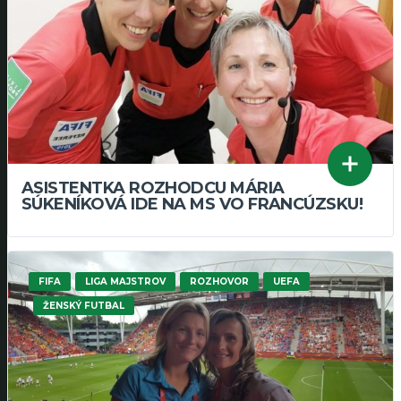
ASISTENTKA ROZHODCU MÁRIA
SÚKENÍKOVÁ IDE NA MS VO FRANCÚZSKU!
FIFA
LIGA MAJSTROV
ROZHOVOR
UEFA
ŽENSKÝ FUTBAL