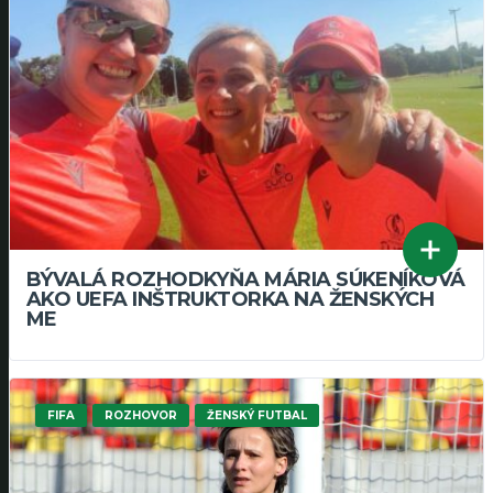
BÝVALÁ ROZHODKYŇA MÁRIA SÚKENÍKOVÁ
AKO UEFA INŠTRUKTORKA NA ŽENSKÝCH
ME
FIFA
ROZHOVOR
ŽENSKÝ FUTBAL