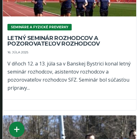
SEMINÁRE A FYZICKÉ PREVIERKY
LETNÝ SEMINÁR ROZHODCOV A
POZOROVATEĽOV ROZHODCOV
16. JÚLA 2025
V dňoch 12. a 13. júla sa v Banskej Bystrici konal letný
seminár rozhodcov, asistentov rozhodcov a
pozorovateľov rozhodcov SFZ. Seminár bol súčasťou
prípravy...