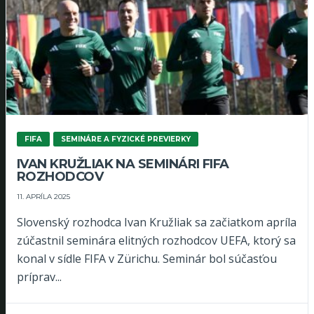
FIFA
SEMINÁRE A FYZICKÉ PREVIERKY
IVAN KRUŽLIAK NA SEMINÁRI FIFA
ROZHODCOV
11. APRÍLA 2025
Slovenský rozhodca Ivan Kružliak sa začiatkom apríla
zúčastnil seminára elitných rozhodcov UEFA, ktorý sa
konal v sídle FIFA v Zürichu. Seminár bol súčasťou
príprav...