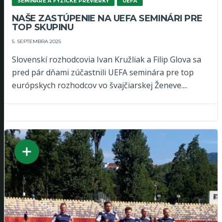
SEMINÁRE A FYZICKÉ PREVIERKY
UEFA
NAŠE ZASTÚPENIE NA UEFA SEMINÁRI PRE
TOP SKUPINU
5. SEPTEMBRA 2025
Slovenskí rozhodcovia Ivan Kružliak a Filip Glova sa
pred pár dňami zúčastnili UEFA seminára pre top
európskych rozhodcov vo švajčiarskej Ženeve....