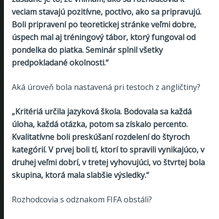
veciam stavajú pozitívne, poctivo, ako sa pripravujú.
Boli pripravení po teoretickej stránke veľmi dobre,
úspech mal aj tréningový tábor, ktorý fungoval od
pondelka do piatka. Seminár splnil všetky
predpokladané okolnosti.“
Aká úroveň bola nastavená pri testoch z angličtiny?
„Kritériá určila jazyková škola. Bodovala sa každá
úloha, každá otázka, potom sa získalo percento.
Kvalitatívne boli preskúšaní rozdelení do štyroch
kategórií. V prvej boli tí, ktorí to spravili vynikajúco, v
druhej veľmi dobrí, v tretej vyhovujúci, vo štvrtej bola
skupina, ktorá mala slabšie výsledky.“
Rozhodcovia s odznakom FIFA obstáli?