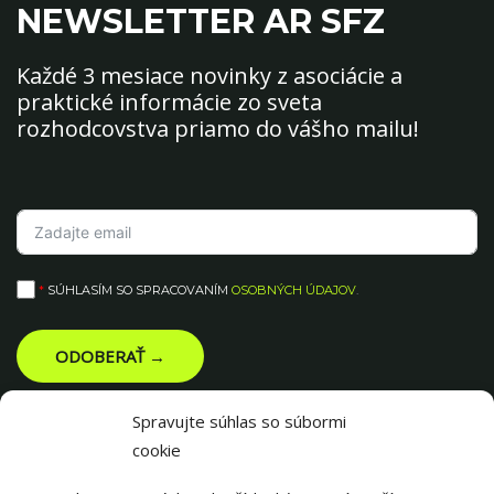
NEWSLETTER AR SFZ
Každé 3 mesiace novinky z asociácie a
praktické informácie zo sveta
rozhodcovstva priamo do vášho mailu!
*
SÚHLASÍM SO SPRACOVANÍM
OSOBNÝCH ÚDAJOV
.
ODOBERAŤ →
Spravujte súhlas so súbormi
cookie