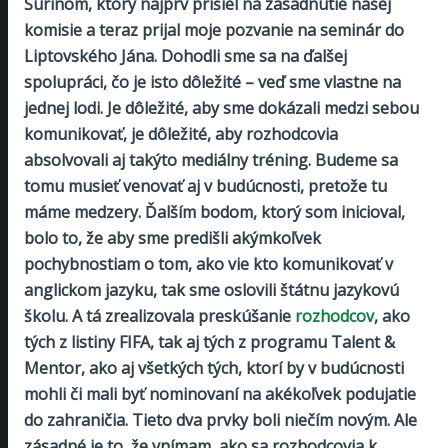
Šurinom, ktorý najprv prišiel na zasadnutie našej
komisie a teraz prijal moje pozvanie na seminár do
Liptovského Jána.
Dohodli sme sa na ďalšej
spolupráci, čo je isto dôležité – veď sme vlastne na
jednej lodi. Je dôležité, aby sme dokázali medzi sebou
komunikovať, je dôležité, aby rozhodcovia
absolvovali aj takýto mediálny tréning. Budeme sa
tomu musieť venovať aj v budúcnosti, pretože tu
máme medzery. Ďalším bodom, ktorý som inicioval,
bolo to, že aby sme predišli akýmkoľvek
pochybnostiam o tom, ako vie kto komunikovať v
anglickom jazyku, tak sme oslovili štátnu jazykovú
školu. A tá zrealizovala preskúšanie
rozhodcov
, ako
tých z listiny FIFA, tak aj tých z programu Talent &
Mentor, ako aj všetkých tých, ktorí by v budúcnosti
mohli či mali byť nominovaní na akékoľvek podujatie
do zahraničia. Tieto dva prvky boli niečím novým. Ale
zásadné je to, že vnímam, ako sa rozhodcovia k