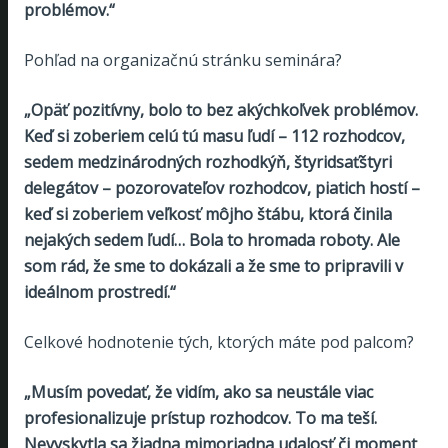
problémov.“
Pohľad na organizačnú stránku seminára?
„Opäť pozitívny, bolo to bez akýchkoľvek problémov.
Keď si zoberiem celú tú masu ľudí – 112 rozhodcov,
sedem medzinárodných rozhodkýň, štyridsaťštyri
delegátov – pozorovateľov rozhodcov, piatich hostí –
keď si zoberiem veľkosť môjho štábu, ktorá činila
nejakých sedem ľudí… Bola to hromada roboty. Ale
som rád, že sme to dokázali a že sme to pripravili v
ideálnom prostredí.“
Celkové hodnotenie tých, ktorých máte pod palcom?
„Musím povedať, že vidím, ako sa neustále viac
profesionalizuje prístup rozhodcov. To ma teší.
Nevyskytla sa žiadna mimoriadna udalosť či moment