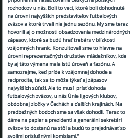
rozhodcov u nás. Boli to veci, ktoré boli dohodnuté
na úrovni najvyšších predstaviteľov futbalových
zväzov a ktoré trvali nie jednu sezónu. My sme teraz
hovorili aj o možnosti obsadzovania medzinárodných
zápasov, ktoré sa budú hrať trebárs v blízkosti
vzájomných hraníc. Konzultovali sme to hlavne na
úrovni reprezentačných družstiev mládežníkov, kde
by aj táto výmena mala istú úroveň a fazónu. A
samozrejme, keď príde k vzájomnej dohode a
reciprocite, tak sa to môže týkať aj zápasov
najvyšších súťaží. Ale to musí prísť dohoda
futbalových zväzov, u nás Únie ligových klubov,
obdobnej zložky v Čechách a ďalších krajinách. Na
predbežných bodoch sme sa však dohodli. Teraz to
dáme na papier a prezidenti a generálni sekretári
zväzov to dostanú na stôl a budú to prejednávať so
svojimi príslušnými komisiami.“