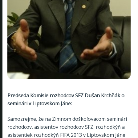
Predseda Komisie rozhodcov SFZ Dušan Krchňák o
seminári v Liptovskom Jáne:
Samozrejme, že na Zimnom doškoľovacom seminári
rozhodcov, asistentov rozhodcov SFZ, rozhodkýň a
asistentiek rozhodkýň FIFA 2013 v Liptovskom Jáne