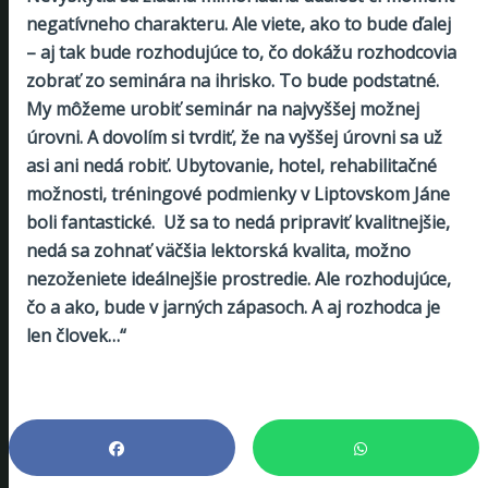
negatívneho charakteru. Ale viete, ako to bude ďalej
– aj tak bude rozhodujúce to, čo dokážu rozhodcovia
zobrať zo seminára na ihrisko. To bude podstatné.
My môžeme urobiť seminár na najvyššej možnej
úrovni. A dovolím si tvrdiť, že na vyššej úrovni sa už
asi ani nedá robiť. Ubytovanie, hotel, rehabilitačné
možnosti, tréningové podmienky v Liptovskom Jáne
boli fantastické. Už sa to nedá pripraviť kvalitnejšie,
nedá sa zohnať väčšia lektorská kvalita, možno
nezoženiete ideálnejšie prostredie. Ale rozhodujúce,
čo a ako, bude v jarných zápasoch. A aj rozhodca je
len človek…“