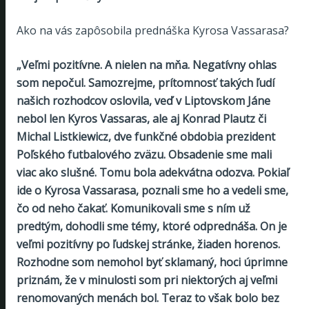
Ako na vás zapôsobila prednáška Kyrosa Vassarasa?
„Veľmi pozitívne. A nielen na mňa. Negatívny ohlas
som nepočul. Samozrejme, prítomnosť takých ľudí
našich rozhodcov oslovila, veď v Liptovskom Jáne
nebol len Kyros Vassaras, ale aj Konrad Plautz či
Michal Listkiewicz, dve funkčné obdobia prezident
Poľského futbalového zväzu. Obsadenie sme mali
viac ako slušné. Tomu bola adekvátna odozva. Pokiaľ
ide o Kyrosa Vassarasa, poznali sme ho a vedeli sme,
čo od neho čakať. Komunikovali sme s ním už
predtým, dohodli sme témy, ktoré odprednáša. On je
veľmi pozitívny po ľudskej stránke, žiaden horenos.
Rozhodne som nemohol byť sklamaný, hoci úprimne
priznám, že v minulosti som pri niektorých aj veľmi
renomovaných menách bol. Teraz to však bolo bez