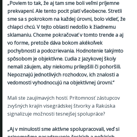
„Poviem to tak, že aj tam sme boli veľmi príjemne
prekvapení. Ale tento pocit platí všeobecne. Stretli
sme sa s pokrokom na každej úrovni, bolo vidieť, že
chlapci chcú. V tejto oblasti nedošlo k žiadnemu
sklamaniu. Chceme pokračovať v tomto trende a aj
vo forme, pretože dáva bokom akékoľvek
pochybnosti a podozrievania. Hodnotenie takýmto
spôsobom je objektívne. Ľudia z jazykovej školy
nemali záujem, aby niekomu prilepšili či pohoršili.
Nepoznajú jednotlivých rozhodcov, ich znalosti a
vedomosti vyhodnocujú na objektívnej úrovni.“
Mali ste zaujímavých hostí. Prítomnosť zástupcov
zvyšných krajín visegrádskej štvorky a Rakúska
signalizuje možnosti tesnejšej spolupráce?
„Aj v minulosti sme aktívne spolupracovali, veď si
pripomeňme nasadzovanie českých a poľských