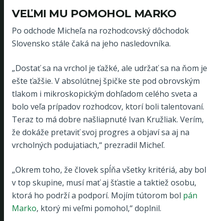
VEĽMI MU POMOHOL MARKO
Po odchode Micheľa na rozhodcovský dôchodok
Slovensko stále čaká na jeho nasledovníka.
„Dostať sa na vrchol je ťažké, ale udržať sa na ňom je
ešte ťažšie. V absolútnej špičke ste pod obrovským
tlakom i mikroskopickým dohľadom celého sveta a
bolo veľa prípadov rozhodcov, ktorí boli talentovaní.
Teraz to má dobre našliapnuté Ivan Kružliak. Verím,
že dokáže pretaviť svoj progres a objaví sa aj na
vrcholných podujatiach,“ prezradil Micheľ.
„Okrem toho, že človek spĺňa všetky kritériá, aby bol
v top skupine, musí mať aj šťastie a taktiež osobu,
ktorá ho podrží a podporí. Mojím tútorom bol
pán
Marko
, ktorý mi veľmi pomohol,“ doplnil.