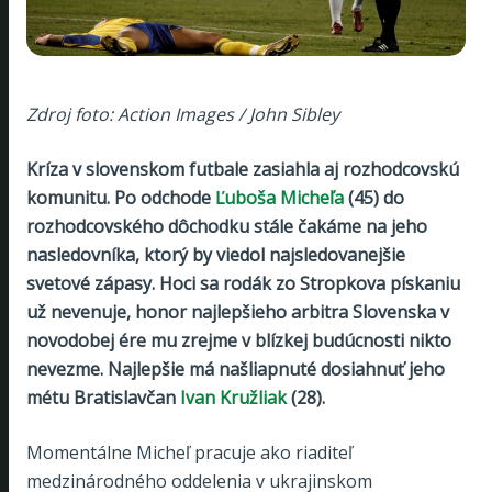
Zdroj foto: Action Images / John Sibley
Kríza v slovenskom futbale zasiahla aj rozhodcovskú
komunitu. Po odchode
Ľuboša Micheľa
(45) do
rozhodcovského dôchodku stále čakáme na jeho
nasledovníka, ktorý by viedol najsledovanejšie
svetové zápasy. Hoci sa rodák zo Stropkova pískaniu
už nevenuje, honor najlepšieho arbitra Slovenska v
novodobej ére mu zrejme v blízkej budúcnosti nikto
nevezme. Najlepšie má našliapnuté dosiahnuť jeho
métu Bratislavčan
Ivan Kružliak
(28).
Momentálne Micheľ pracuje ako riaditeľ
medzinárodného oddelenia v ukrajinskom