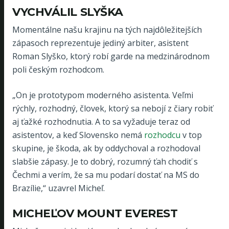
VYCHVÁLIL SLYŠKA
Momentálne našu krajinu na tých najdôležitejších
zápasoch reprezentuje jediný arbiter, asistent
Roman Slyško, ktorý robí garde na medzinárodnom
poli českým rozhodcom.
„On je prototypom moderného asistenta. Veľmi
rýchly, rozhodný, človek, ktorý sa nebojí z čiary robiť
aj ťažké rozhodnutia. A to sa vyžaduje teraz od
asistentov, a keď Slovensko nemá
rozhodcu
v top
skupine, je škoda, ak by oddychoval a rozhodoval
slabšie zápasy. Je to dobrý, rozumný ťah chodiť s
Čechmi a verím, že sa mu podarí dostať na MS do
Brazílie,“ uzavrel Micheľ.
MICHEĽOV MOUNT EVEREST