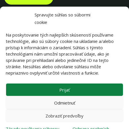
Spravujte súhlas so súbormi
cookie
Na poskytovanie tých najlepších skúseností používame
technológie, ako sú súbory cookie na ukladanie a/alebo
prístup k informáciám o zariadení. Súhlas s týmito
technológiami nám umožní spracovávať údaje, ako je
správanie pri prehliadaní alebo jedinečné ID na tejto
stránke. Nesúhlas alebo odvolanie súhlasu môže
||||||
nepriaznivo ovplyvniť určité vlastnosti a funkcie.
Prijať
||||||
Odmietnuť
Zobraziť predvoľby
OCHRANA OSOBNÝCH ÚDAJOV
...
|
...
ZÁSADY POUŽÍVANIA SÚBOROV
Zásady používania súborov
Ochrana osobných
COOKIE
...
|
...
KONTAKTY