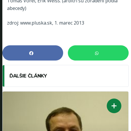
Tomáš Vorel, Erik Weiss. (arbitri sú zoradení podľa
abecedy)
zdroj: www.pluska.sk, 1. marec 2013
ĎALŠIE ČLÁNKY