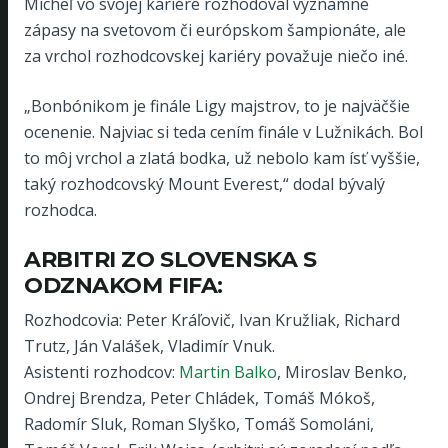
Micheľ vo svojej kariére rozhodoval významné
zápasy na svetovom či európskom šampionáte, ale
za vrchol rozhodcovskej kariéry považuje niečo iné.
„Bonbónikom je finále Ligy majstrov, to je najväčšie
ocenenie. Najviac si teda cením finále v Lužnikách. Bol
to môj vrchol a zlatá bodka, už nebolo kam ísť vyššie,
taký rozhodcovský Mount Everest,“ dodal bývalý
rozhodca.
ARBITRI ZO SLOVENSKA S
ODZNAKOM FIFA:
Rozhodcovia: Peter Kráľovič, Ivan Kružliak, Richard
Trutz, Ján Valášek, Vladimír Vnuk.
Asistenti rozhodcov:
Martin Balko
, Miroslav Benko,
Ondrej Brendza, Peter Chládek, Tomáš Mókoš,
Radomír Sluk, Roman Slyško, Tomáš Somoláni,