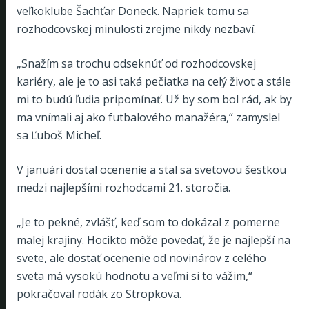
veľkoklube Šachťar Doneck. Napriek tomu sa
rozhodcovskej minulosti zrejme nikdy nezbaví.
„Snažím sa trochu odseknúť od rozhodcovskej
kariéry, ale je to asi taká pečiatka na celý život a stále
mi to budú ľudia pripomínať. Už by som bol rád, ak by
ma vnímali aj ako futbalového manažéra,“ zamyslel
sa Ľuboš Micheľ.
V januári dostal ocenenie a stal sa svetovou šestkou
medzi najlepšími rozhodcami 21. storočia.
„Je to pekné, zvlášť, keď som to dokázal z pomerne
malej krajiny. Hocikto môže povedať, že je najlepší na
svete, ale dostať ocenenie od novinárov z celého
sveta má vysokú hodnotu a veľmi si to vážim,“
pokračoval rodák zo Stropkova.