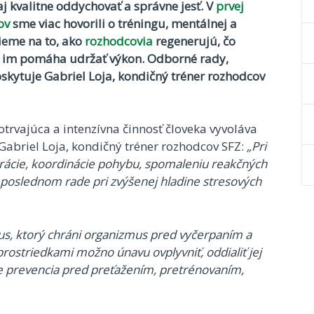
aj kvalitne oddychovať a správne jesť. V
prvej
ov
sme viac hovorili o tréningu, mentálnej a
rieme na to, ako
rozhodcovia
regenerujú, čo
vy im pomáha udržať výkon. Odborné rady,
oskytuje Gabriel Loja, kondičný tréner rozhodcov
otrvajúca a intenzívna činnosť človeka vyvoláva
 Gabriel Loja, kondičný tréner rozhodcov SFZ:
„Pri
rácie, koordinácie pohybu, spomaleniu reakčných
neposlednom rade pri zvýšenej hladine stresových
us, ktorý chráni organizmus pred vyčerpaním a
ostriedkami možno únavu ovplyvniť, oddialiť jej
 je prevencia pred preťažením, pretrénovaním,