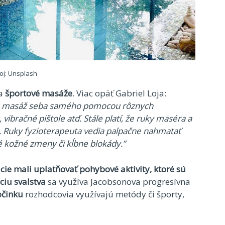
oj: Unsplash
a
športové masáže
. Viac opäť Gabriel Loja:
 – masáž seba samého pomocou rôznych
bračné pištole atď. Stále platí, že ruky maséra a
. Ruky fyzioterapeuta vedia palpačne nahmatať
é kožné zmeny či kĺbne blokády.”
cie mali uplatňovať pohybové aktivity, ktoré sú
ciu svalstva
sa využíva Jacobsonova progresívna
očinku
rozhodcovia využívajú metódy či športy,