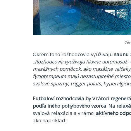
Zdr
Okrem toho rozhodcovia využívajú
saunu
„Rozhodcovia využívajú hlavne automasáž
masážnych pomôcok, ako masážne valčeky, vi
fyzioterapeuta majú nezastupiteľné miesto
svalové spazmy, trigger points, hyperalgick
Futbaloví rozhodcovia by v rámci regenerá
podľa iného pohybového vzorca
. Na
relaxá
svalová relaxácia a v rámci
aktívneho odp
ako napríklad: