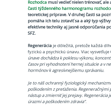
Rozhodca
musí vedieť nielen trénovať, ale 
časti týždenného harmonogramu rozhodc
teoretickej príprave. V druhej časti sa poz
pomáha ich telu zotaviť sa a aký typ výži
efektívne techniky aj jasné odporúčania p
SFZ.
Regenerácia
je dôležitá, pretože každá dlh
fyzickú a psychickú únavu. Viac vysvetľuje
únave dochádza k poklesu výkonu, koncent
časov pri vyhodnotení hernej situácie a v 
hormónov k agresívnejšiemu správaniu.
Je to náš ochranný fyziologický mechanizm
poškodením z preťaženia. Regeneračnými pr
nástup a zmierniť jej prejavy. Regenerácia
úrazmi a poškodením zdravia”
.