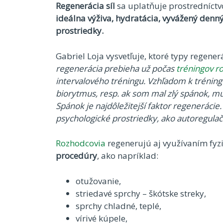
Regenerácia síl
sa uplatňuje prostredníct
ideálna výživa, hydratácia, vyvážený denný
prostriedky.
Gabriel Loja vysvetľuje, ktoré typy regener
regenerácia prebieha už počas
tréningov r
intervalového tréningu. Vzhľadom k tréning
biorytmus, resp. ak som mal zlý spánok, mus
Spánok je najdôležitejší faktor regenerácie
psychologické prostriedky, ako autoregulač
Rozhodcovia
regenerujú aj využívaním fyzi
procedúry
, ako napríklad:
otužovanie,
striedavé sprchy – škótske streky,
sprchy chladné, teplé,
vírivé kúpele,