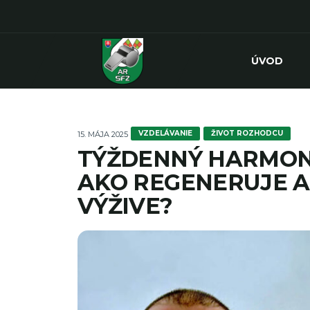
ÚVOD
VZDELÁVANIE
ŽIVOT ROZHODCU
15. MÁJA 2025
TÝŽDENNÝ HARMO
AKO REGENERUJE A
VÝŽIVE?