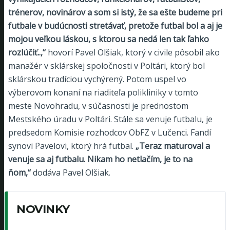
trénerov, novinárov a som si istý, že sa ešte budeme pri
futbale v budúcnosti stretávať, pretože futbal bol a aj je
mojou veľkou láskou, s ktorou sa nedá len tak ľahko
rozlúčiť..,“
hovorí Pavel Olšiak, ktorý v civile pôsobil ako
manažér v sklárskej spoločnosti v Poltári, ktorý bol
sklárskou tradíciou vychýrený. Potom uspel vo
výberovom konaní na riaditeľa polikliniky v tomto
meste Novohradu, v súčasnosti je prednostom
Mestského úradu v Poltári. Stále sa venuje futbalu, je
predsedom Komisie rozhodcov ObFZ v Lučenci. Fandí
synovi Pavelovi, ktorý hrá futbal.
„Teraz maturoval a
venuje sa aj futbalu. Nikam ho netlačím, je to na
ňom,“
dodáva Pavel Olšiak.
NOVINKY