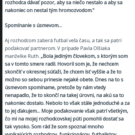
rozhodca dávať pozor, aby sa niečo nestalo a aby sa
nakoniec on nestal tým hromozvodom.“
Spomínanie s úsmevom…
Aj rozhodcom zaberá futbal veľa času, a tak sa patrí
poďakovať partnerom. V prípade Pavla Olšiaka
manželke Ruth.
„Bola jediným človekom, s ktorým som
sa v tomto smere radil. Hovoril som je, že nechcem
skončiť v okresnej súťaži, že chcem ísť vyššie a že to
možno so sebou prinesie nejaké obete. Dnes na to s
úsmevom spomíname, pretože by nám vtedy
nenapadlo, že to skončí na takej úrovni, na akú sa to
nakoniec dostalo. Nebolo to však stále jednoduché a za
to jej ďakujem… Moje poďakovanie však patrí všetkým,
čo mi na mojej rozhodcovskej púti pomohli dostať sa
tak vysoko. Som rád že som spoznal mnoho
vynikajúcich rozhodcov, funkcionárov, futbalistov,