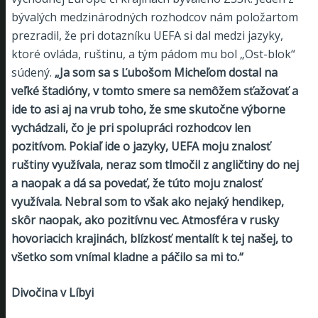
bývalých medzinárodných rozhodcov nám položartom
prezradil, že pri dotazníku UEFA si dal medzi jazyky,
ktoré ovláda, ruštinu, a tým pádom mu bol „Ost-blok“
súdený.
„Ja som sa s Ľubošom Micheľom dostal na
veľké štadióny, v tomto smere sa nemôžem sťažovať a
ide to asi aj na vrub toho, že sme skutočne výborne
vychádzali, čo je pri spolupráci rozhodcov len
pozitívom. Pokiaľ ide o jazyky, UEFA moju znalosť
ruštiny využívala, neraz som tlmočil z angličtiny do nej
a naopak a dá sa povedať, že túto moju znalosť
využívala. Nebral som to však ako nejaký hendikep,
skôr naopak, ako pozitívnu vec. Atmosféra v rusky
hovoriacich krajinách, blízkosť mentalít k tej našej, to
všetko som vnímal kladne a páčilo sa mi to.“
Divočina v Líbyi