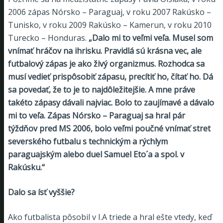
2006 zápas Nórsko – Paraguaj, v roku 2007 Rakúsko –
Tunisko, v roku 2009 Rakúsko – Kamerun, v roku 2010
Turecko – Honduras.
„Dalo mi to veľmi veľa. Musel som
vnímať hráčov na ihrisku. Pravidlá sú krásna vec, ale
futbalový zápas je ako živý organizmus. Rozhodca sa
musí vedieť prispôsobiť zápasu, precítiť ho, čítať ho. Dá
sa povedať, že to je to najdôležitejšie. A mne práve
takéto zápasy dávali najviac. Bolo to zaujímavé a dávalo
mi to veľa. Zápas Nórsko – Paraguaj sa hral pár
týždňov pred MS 2006, bolo veľmi poučné vnímať stret
severského futbalu s technickým a rýchlym
paraguajským alebo duel Samuel Eto´a a spol. v
Rakúsku.“
Dalo sa ísť vyššie?
Ako futbalista pôsobil v I.A triede a hral ešte vtedy, keď