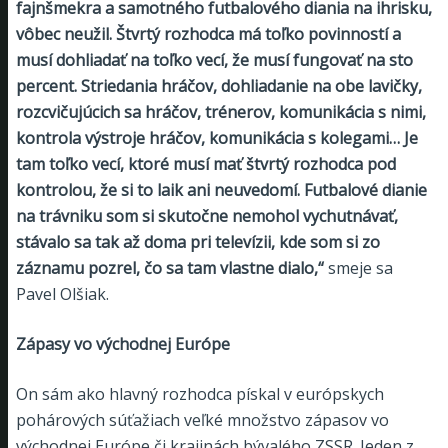
fajnšmekra a samotného futbalového diania na ihrisku,
vôbec neužil. Štvrtý rozhodca má toľko povinností a
musí dohliadať na toľko vecí, že musí fungovať na sto
percent. Striedania hráčov, dohliadanie na obe lavičky,
rozcvičujúcich sa hráčov, trénerov, komunikácia s nimi,
kontrola výstroje hráčov, komunikácia s kolegami… Je
tam toľko vecí, ktoré musí mať štvrtý rozhodca pod
kontrolou, že si to laik ani neuvedomí. Futbalové dianie
na trávniku som si skutočne nemohol vychutnávať,
stávalo sa tak až doma pri televízii, kde som si zo
záznamu pozrel, čo sa tam vlastne dialo,“
smeje sa
Pavel Olšiak.
Zápasy vo východnej Európe
On sám ako hlavný rozhodca pískal v európskych
pohárových súťažiach veľké množstvo zápasov vo
východnej Európe či krajinách bývalého ZSSR. Jeden z