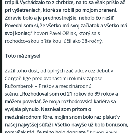
trápili. Vychádzalo to z chrbtice, na to sa však prišlo až
pri vyšetreniach, ktoré sa robili po mojom zranení.
Zdravie bolo a je prednostnejšie, nebolo čo riešiť.
Povedal som si, že všetko má svoj začiatok a všetko má
svoj koniec,“
hovorí Pavel Olšiak, ktorý sa s
rozhodcovskou píšťalkou lúčil ako 38-ročný.
Toto má zmysel
Zažil toho dosť, od úplných začiatkov cez debut v
Corgoň lige pred dvanástimi rokmi v zápase
Ružomberok – Prešov a medzinárodnú
scénu.
„Rozhodoval som od 21 rokov do 39 rokov a
môžem povedať, že moja rozhodcovská kariéra sa
vyvíjala plynulo. Nesníval som pritom o
medzinárodnom fóre, mojím snom bolo raz pískať v
našej najvyššej súťaži. Všetko navyše už bolo bonusom,
som však rád, že mi to bolo dopriate,“
hovorí Pavel