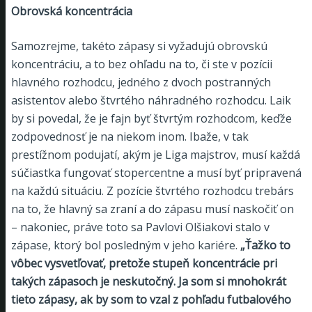
Obrovská koncentrácia
Samozrejme, takéto zápasy si vyžadujú obrovskú
koncentráciu, a to bez ohľadu na to, či ste v pozícii
hlavného rozhodcu, jedného z dvoch postranných
asistentov alebo štvrtého náhradného rozhodcu. Laik
by si povedal, že je fajn byť štvrtým rozhodcom, keďže
zodpovednosť je na niekom inom. Ibaže, v tak
prestížnom podujatí, akým je Liga majstrov, musí každá
súčiastka fungovať stopercentne a musí byť pripravená
na každú situáciu. Z pozície štvrtého rozhodcu trebárs
na to, že hlavný sa zraní a do zápasu musí naskočiť on
– nakoniec, práve toto sa Pavlovi Olšiakovi stalo v
zápase, ktorý bol posledným v jeho kariére.
„Ťažko to
vôbec vysvetľovať, pretože stupeň koncentrácie pri
takých zápasoch je neskutočný. Ja som si mnohokrát
tieto zápasy, ak by som to vzal z pohľadu futbalového