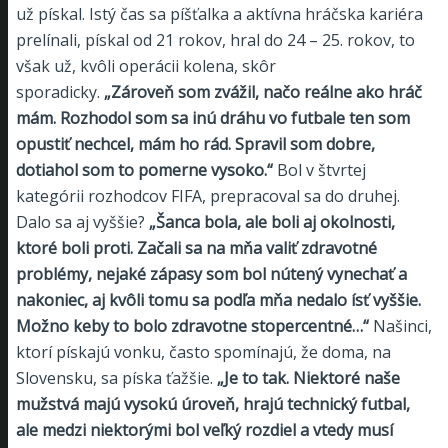
už pískal. Istý čas sa píšťalka a aktívna hráčska kariéra
prelínali, pískal od 21 rokov, hral do 24 – 25. rokov, to
však už, kvôli operácii kolena, skôr
sporadicky.
„Zároveň som zvážil, načo reálne ako hráč
mám. Rozhodol som sa inú dráhu vo futbale ten som
opustiť nechcel, mám ho rád. Spravil som dobre,
dotiahol som to pomerne vysoko.“
Bol v štvrtej
kategórii rozhodcov FIFA, prepracoval sa do druhej.
Dalo sa aj vyššie?
„Šanca bola, ale boli aj okolnosti,
ktoré boli proti. Začali sa na mňa valiť zdravotné
problémy, nejaké zápasy som bol nútený vynechať a
nakoniec, aj kvôli tomu sa podľa mňa nedalo ísť vyššie.
Možno keby to bolo zdravotne stopercentné…“
Našinci,
ktorí pískajú vonku, často spomínajú, že doma, na
Slovensku, sa píska ťažšie.
„Je to tak. Niektoré naše
mužstvá majú vysokú úroveň, hrajú technický futbal,
ale medzi niektorými bol veľký rozdiel a vtedy musí