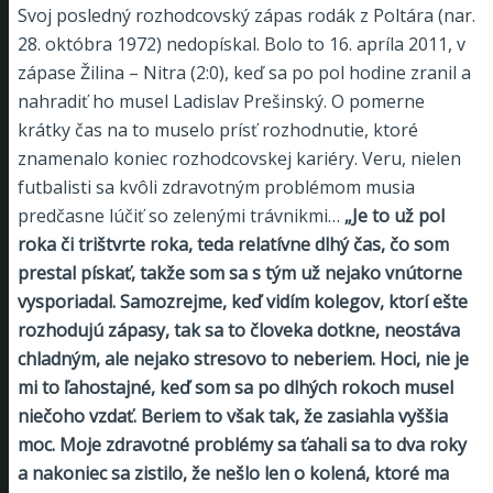
Svoj posledný rozhodcovský zápas rodák z Poltára (nar.
28. októbra 1972) nedopískal. Bolo to 16. apríla 2011, v
zápase Žilina – Nitra (2:0), keď sa po pol hodine zranil a
nahradiť ho musel Ladislav Prešinský. O pomerne
krátky čas na to muselo prísť rozhodnutie, ktoré
znamenalo koniec rozhodcovskej kariéry. Veru, nielen
futbalisti sa kvôli zdravotným problémom musia
predčasne lúčiť so zelenými trávnikmi…
„Je to už pol
roka či trištvrte roka, teda relatívne dlhý čas, čo som
prestal pískať, takže som sa s tým už nejako vnútorne
vysporiadal. Samozrejme, keď vidím kolegov, ktorí ešte
rozhodujú zápasy, tak sa to človeka dotkne, neostáva
chladným, ale nejako stresovo to neberiem. Hoci, nie je
mi to ľahostajné, keď som sa po dlhých rokoch musel
niečoho vzdať. Beriem to však tak, že zasiahla vyššia
moc. Moje zdravotné problémy sa ťahali sa to dva roky
a nakoniec sa zistilo, že nešlo len o kolená, ktoré ma