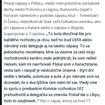
Pískal zápasy v Poľsku, medzi nimi prestížne varšavské
derby medzi Poloniou a Legiou, Rumunsku (opäť s
horúcim námetom v podobe zápasu Kluž – Temešvár)
či Česku, niekoľkokrát však zažil futbalovú exotiku, ako
pri zápasov v Katare alebo v zápase o líbyjský
Superpohár v Tripolise.
„To bola divočina! Ale pre
každého rozhodcu je cťou, keď ho buď UEFA alebo
národný zväz deleguje aj na takéto zápasy. To sa
jednoducho neodmieta. Mne sa vlastne za celú moju
rozhodcovskú kariéru stalo jedinýkrát, že som nešiel
niekam, kam mi navrhovali. Pískal som v Kazachstane,
cesta tam i naspäť je neskutočne únavná – štyri dni
sedíte v lietadle, autobuse a aute. A po návrate som sa
dozvedel, že o dva týždne tam mám ísť zas. Vtedy sme
to spolu s predsedom Komisie rozhodcov SFZ
prehodnotili a delegačka sa zmenila. Pokiaľ ide o Líbyu,
bolo to zaujímavé…“
Išlo o zápas, ktorý sa hral 17.