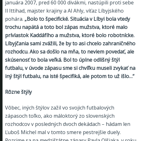
januára 2007, pred 60 000 divákmi, nastúpili proti sebe
Il Ittihad, majster krajiny a Al Ahly, víťaz Líbyjského
pohára.
„Bolo to špecifické. Situácia v Líbyi bola vtedy
trochu napätá a toto bol zápas mužstva, ktoré malo
prívlastok Kaddáfího a mužstva, ktoré bolo robotnícke.
Líbyjčania sami zvážili, že by to asi chcelo zahraničného
rozhodcu. Ako sa došlo na mňa, to neviem povedať, ale
skúsenosť to bola veľká. Bol to úplne odlišný štýl
futbalu, v úvode zápasu sme si chvíľku museli zvykať na
iný štýl futbalu, na isté špecifiká, ale potom to už išlo…“
Rôzne štýly
Vôbec, iných štýlov zažil vo svojich futbalových
zápasoch toľko, ako máloktorý zo slovenských
rozhodcov v posledných dvoch dekádach – hádam len
Ľuboš Michel mal v tomto smere pestrejšie duely.
Pozrime sa na medzištátne zápasy Pavla Olšiaka, v roku