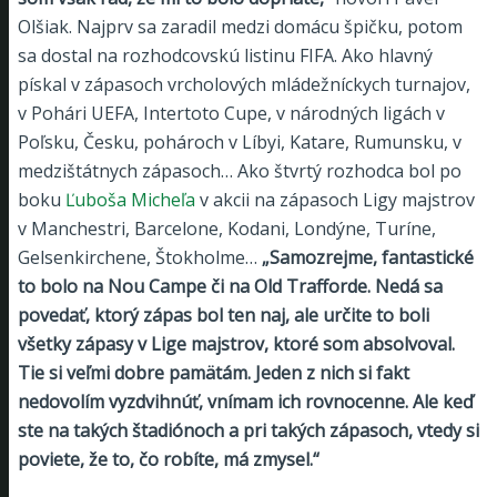
Olšiak. Najprv sa zaradil medzi domácu špičku, potom
sa dostal na rozhodcovskú listinu FIFA. Ako hlavný
pískal v zápasoch vrcholových mládežníckych turnajov,
v Pohári UEFA, Intertoto Cupe, v národných ligách v
Poľsku, Česku, pohároch v Líbyi, Katare, Rumunsku, v
medzištátnych zápasoch… Ako štvrtý rozhodca bol po
boku
Ľuboša Micheľa
v akcii na zápasoch Ligy majstrov
v Manchestri, Barcelone, Kodani, Londýne, Turíne,
Gelsenkirchene, Štokholme…
„Samozrejme, fantastické
to bolo na Nou Campe či na Old Trafforde. Nedá sa
povedať, ktorý zápas bol ten naj, ale určite to boli
všetky zápasy v Lige majstrov, ktoré som absolvoval.
Tie si veľmi dobre pamätám. Jeden z nich si fakt
nedovolím vyzdvihnúť, vnímam ich rovnocenne. Ale keď
ste na takých štadiónoch a pri takých zápasoch, vtedy si
poviete, že to, čo robíte, má zmysel.“