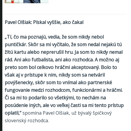
Pavel Olšiak: Pískal vyššie, ako čakal
„Tí, čo ma poznajú, vedia, že som nikdy nebol
puntičkár. Skôr sa mi vyčítalo, že som nedal nejakú tú
žltú kartu alebo neprerušil hru. Ja som to nikdy nemal
rád. Ani ako futbalista, ani ako rozhodca. A možno aj
preto som bol celkovo hráčmi akceptovaný. Bolo to
však aj v prístupe k nim, nikdy som sa netváril
povýšenecky, skôr som to vnímal ako partnerské
fungovanie medzi rozhodcom, funkcionármi a hráčmi.
Či sa mi to podarilo so všetkými, to nechám na
posúdenie iných, ale vo veľkej časti sa mi tento prístup
oplatil,“
spomína Pavel Olšiak, už bývalý špičkový
slovenský rozhodca.