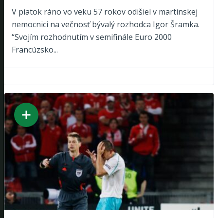
V piatok ráno vo veku 57 rokov odišiel v martinskej
nemocnici na večnosť bývalý rozhodca Igor Šramka.
“Svojím rozhodnutím v semifinále Euro 2000
Francúzsko...