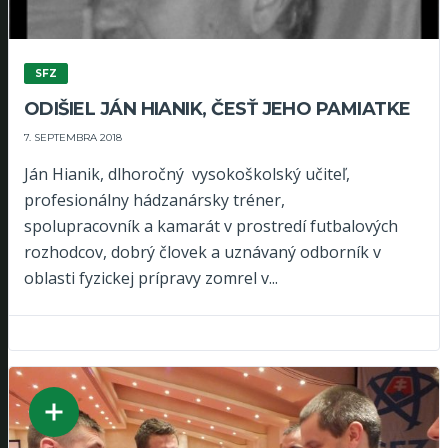
SFZ
ODIŠIEL JÁN HIANIK, ČESŤ JEHO PAMIATKE
7. SEPTEMBRA 2018
Ján Hianik, dlhoročný vysokoškolský učiteľ,
profesionálny hádzanársky tréner,
spolupracovník a kamarát v prostredí futbalových
rozhodcov, dobrý človek a uznávaný odborník v
oblasti fyzickej prípravy zomrel v...