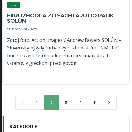
SFZ
EXROZHODCA ZO ŠACHTARU DO PAOK
SOLÚN
22. DECEMBRA 2015
Zdroj foto: Action Images / Andrew Boyers SOLÚN –
Slovenský bývalý futbalový rozhodca Ľuboš Micheľ
bude novým šéfom oddelenia medzinárodných
vzťahov v gréckom prvoligovom...
1
2
3
4
5
KATEGÓRIE