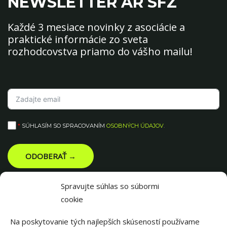
NEWSLETTER AR SFZ
Každé 3 mesiace novinky z asociácie a
praktické informácie zo sveta
rozhodcovstva priamo do vášho mailu!
*
SÚHLASÍM SO SPRACOVANÍM
OSOBNÝCH ÚDAJOV
.
ODOBERAŤ →
Spravujte súhlas so súbormi
cookie
Na poskytovanie tých najlepších skúseností používame