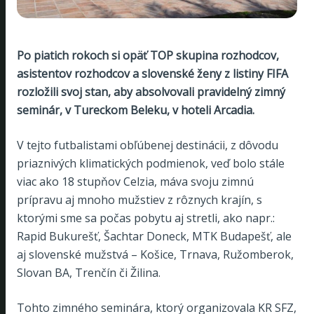
Po piatich rokoch si opäť TOP skupina rozhodcov,
asistentov rozhodcov a slovenské ženy z listiny FIFA
rozložili svoj stan, aby absolvovali pravidelný zimný
seminár, v Tureckom Beleku, v hoteli Arcadia.
V tejto futbalistami obľúbenej destinácii, z dôvodu
priaznivých klimatických podmienok, veď bolo stále
viac ako 18 stupňov Celzia, máva svoju zimnú
prípravu aj mnoho mužstiev z rôznych krajín, s
ktorými sme sa počas pobytu aj stretli, ako napr.:
Rapid Bukurešť, Šachtar Doneck, MTK Budapešť, ale
aj slovenské mužstvá – Košice, Trnava, Ružomberok,
Slovan BA, Trenčín či Žilina.
Tohto zimného seminára, ktorý organizovala KR SFZ,