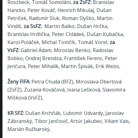
Roszbeck, Tomáš Somoláni,
za ZsFZ:
Branislav
Hancko, Peter Kováč, Henrich Mikulaj, Dušan
Petríček, Radomír Sluk, Roman Slyško, Martin
Vindiš,
za SsFZ:
Martin Balko, Dušan Hrčka,
Branislav Hrdlička, Peter Chládek, Dušan Kubačka,
Karol Poláček, Michal Tomčík, Tomáš Vorel,
za
VsFZ:
Gabriel Ádam, Miroslav Benko, Radoslav
Bobko, Ondrej Brendza, František Ferenc, Peter
Jenčura, Peter Mihalík, Martin Špivák, Erik Weiss,
Ženy FIFA:
Petra Chudá (BFZ), Miroslava Obertová
(ZsFZ), Zuzana Kováčová, Ivana Lešková, Slavomíra
Mišková (VsFZ),
KR SFZ:
Dušan Krchňák, Ľubomír Udvardy, Jaroslav
Zábranský, Tibor Jančovič, Artúr Jakubec, Viliam Vais,
Marián Ružbarský,