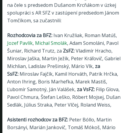
na čele s predsedom Dušanom Krcňákom v úzkej
spolupráci s AR SFZ v zastúpení predsedom Jánom
Tomčíkom, sa zučastnili:
Rozhodcovia za BFZ:
Ivan Kružliak, Roman Matúš,
Jozef Pavlík
,
Michal Smolák
, Adam Somoláni, Pavol
Šuniar, Richard Trutz, za
ZsFZ:
Vladimír Hracho,
Miroslav Jaška, Martin Ježík, Peter Kráľovič, Gabriel
Michlian, Ladislav Prešinský, Mário Vlk,
za
SsFZ:
Miroslav Fajčík, Kamil Horváth, Patrik Hrčka,
Anton Ihring, Boris Marhefka, Marek Mastiš,
Ľubomír Samotný, Ján Valášek,
za VsFZ:
Filip Glova,
Pavol Chmura, Štefan Leško, Róbert Mojsej, Dušan
Sedlák, Július Straka, Peter Vlčej, Roland Weiss,
Asistenti rozhodcov za BFZ:
Peter Bóllo, Martin
Borsányi, Marián Jankovič, Tomáš Mókoš, Mário