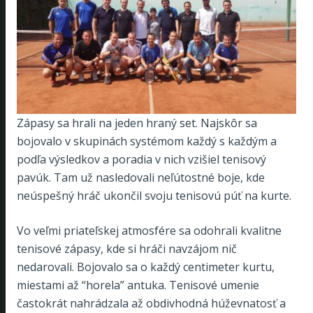
Zápasy sa hrali na jeden hraný set. Najskôr sa
bojovalo v skupinách systémom každý s každým a
podľa výsledkov a poradia v nich vzišiel tenisový
pavúk. Tam už nasledovali neľútostné boje, kde
neúspešný hráč ukončil svoju tenisovú púť na kurte.
Vo veľmi priateľskej atmosfére sa odohrali kvalitne
tenisové zápasy, kde si hráči navzájom nič
nedarovali. Bojovalo sa o každý centimeter kurtu,
miestami až “horela” antuka. Tenisové umenie
častokrát nahrádzala až obdivhodná húževnatosť a