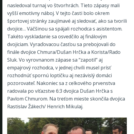
nasledoval turnaj vo štvorhrách. Tieto zápasy mali
vyšší emotívny náboj. V tejto časti bolo okrem
športovej stránky zaujímavé aj sledovať, ako sa tvorili
dvojice… Väčšinou sa spájali rozhodca s asistentom.
Takéto vyskladanie sa osvedčilo aj finálovým
dvojiciam. Vyraďovacou časťou sa prebojovali do
finále dvojice Chmura/Dušan Hrčka a Korista/Rado
Sluk. Vo vyrovnanom zápase sa “zapotil” aj
empajrový rozhodca, v jednej chvíli musel prísť
rozhodnúť spornú loptičku aj nezávislý domáci
pozorovateľ. Nakoniec sa z celkového prvenstva
radovala po víťazstve 6:3 dvojica Dušan Hrčka s
Pavlom Chmurom. Na treťom mieste skončila dvojica
Rastislav Žákech/ Henrich Mikulaj.