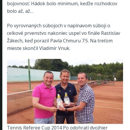
bojovnosť. Hádok bolo minimum, keďže rozhodcov
bolo až, až…
Po vyrovnaných súbojoch v napínavom súboji o
celkové prvenstvo nakoniec uspel vo finále Rastislav
Žákech, keď porazil Pavla Chmuru 7:5. Na treťom
mieste skončil Vladimír Vnuk.
Tennis Referee Cup 2014 Po odohratí dvojhier