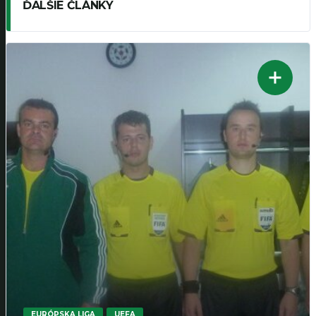
ĎALŠIE ČLÁNKY
EURÓPSKA LIGA
UEFA