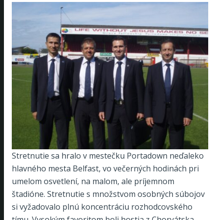
Stretnutie sa hralo v mestečku Portadown neďaleko
hlavného mesta Belfast, vo večerných hodinách pri
umelom osvetlení, na malom, ale príjemnom
štadióne. Stretnutie s množstvom osobných súbojov
si vyžadovalo plnú koncentráciu rozhodcovského
tímu. Vysokým favoritom boli hostia z Chorvátska,