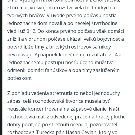
ktorí mali vo svojom družstve veľa technických a
tvorivých hráčov. V úvode prvého polčasu hostia
jednoznačne dominovali a po necelej štvrťhodine
viedli už 0 : 2. Do konca prvého polčasu však domáci
znížili a v druhom polčase ukázali veľkú bojovnosť a
potvrdili, že tímy z britských ostrovov sa nikdy
nevzdávajú. Aj napriek konečnému rezultátu 2 : 4 a
jednoznačnému postupu hosťujúceho mužstva
odmenili domáci fanúšikovia oba tímy zaslúženým
potleskom.
Z pohľadu vedenia stretnutia to nebol jednoduchý
zápas, celá rozhodcovská štvorica musela byť
neustále koncentrovaná na zápasové dianie. Naši
rozhodcovia mali z odvedenej práce na hracej ploche
dobrý pocit, čo po stretnutí ocenil aj pozorovateľ
rozhodcov z Turecka pán Hasan Ceylan, ktorý vo