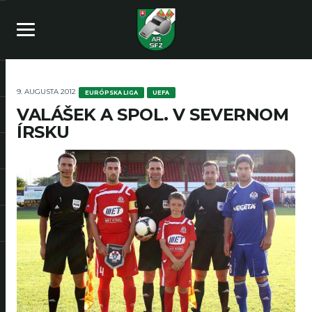
9. AUGUSTA 2012
EURÓPSKA LIGA
UEFA
VALÁŠEK A SPOL. V SEVERNOM
ÍRSKU