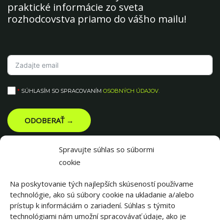
praktické informácie zo sveta
rozhodcovstva priamo do vášho mailu!
*
SÚHLASÍM SO SPRACOVANÍM
OSOBNÝCH ÚDAJOV
.
ODOBERAŤ →
Spravujte súhlas so súbormi
cookie
Na poskytovanie tých najlepších skúseností používame
technológie, ako sú súbory cookie na ukladanie a/alebo
prístup k informáciám o zariadení. Súhlas s týmito
technológiami nám umožní spracovávať údaje, ako je