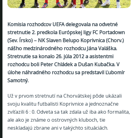
Komisia rozhodcov UEFA delegovala na odvetné
stretnutie 2. predkola Európskej ligy FC Portadown
(Sev. Írsko) – NK Slaven Belupo Koprivnica (Chorv.)
nášho medzinárodného rozhodcu Jána Valáška.
Stretnutie sa konalo 26. júla 2012 a asistentmi
rozhodcu boli Peter Chládek a Dušan Kubačka. V
úlohe náhradného rozhodcu sa predstavil Ľubomír
Samotný.
Už v prvom stretnutí na Chorvátskej pôde ukázali
svoju kvalitu futbalisti Koprivnice a jednoznačne
zvíťazili 6 : 0. Odveta sa tak zdala už iba ako formalita,
ale ako je známe o ostrovných kluboch, tie
neskladajú zbrane ani v takýchto situáciách.