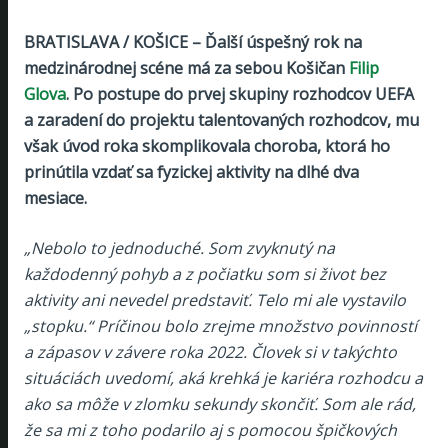
BRATISLAVA / KOŠICE – Ďalší úspešný rok na
medzinárodnej scéne má za sebou Košičan
Filip
Glova
. Po postupe do prvej skupiny rozhodcov UEFA
a zaradení do projektu talentovaných rozhodcov, mu
však úvod roka skomplikovala choroba, ktorá ho
prinútila vzdať sa fyzickej aktivity na dlhé dva
mesiace.
„Nebolo to jednoduché. Som zvyknutý na
každodenný pohyb a z počiatku som si život bez
aktivity ani nevedel predstaviť. Telo mi ale vystavilo
„stopku.“ Príčinou bolo zrejme množstvo povinností
a zápasov v závere roka 2022. Človek si v takýchto
situáciách uvedomí, aká krehká je kariéra rozhodcu a
ako sa môže v zlomku sekundy skončiť. Som ale rád,
že sa mi z toho podarilo aj s pomocou špičkových