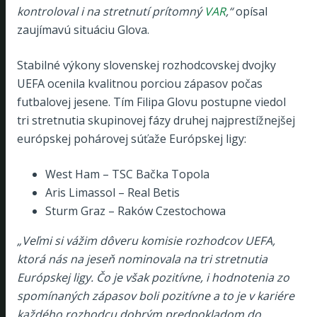
kontroloval i na stretnutí prítomný
VAR
,“
opísal
zaujímavú situáciu Glova.
Stabilné výkony slovenskej rozhodcovskej dvojky
UEFA ocenila kvalitnou porciou zápasov počas
futbalovej jesene. Tím Filipa Glovu postupne viedol
tri stretnutia skupinovej fázy druhej najprestížnejšej
európskej pohárovej súťaže Európskej ligy:
West Ham – TSC Bačka Topola
Aris Limassol – Real Betis
Sturm Graz – Raków Czestochowa
„Veľmi si vážim dôveru komisie rozhodcov UEFA,
ktorá nás na jeseň nominovala na tri stretnutia
Európskej ligy. Čo je však pozitívne, i hodnotenia zo
spomínaných zápasov boli pozitívne a to je v kariére
každého rozhodcu dobrým predpokladom do