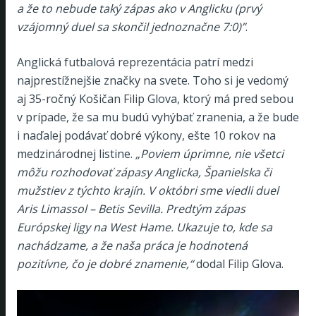
a že to nebude taký zápas ako v Anglicku (prvý
vzájomný duel sa skončil jednoznačne 7:0)”
.
Anglická futbalová reprezentácia patrí medzi
najprestížnejšie značky na svete. Toho si je vedomý
aj 35-ročný Košičan Filip Glova, ktorý má pred sebou
v prípade, že sa mu budú vyhýbať zranenia, a že bude
i naďalej podávať dobré výkony, ešte 10 rokov na
medzinárodnej listine.
„Poviem úprimne, nie všetci
môžu rozhodovať zápasy Anglicka, Španielska či
mužstiev z týchto krajín. V októbri sme viedli duel
Aris Limassol – Betis Sevilla. Predtým zápas
Európskej ligy na West Hame. Ukazuje to, kde sa
nachádzame, a že naša práca je hodnotená
pozitívne, čo je dobré znamenie,“
dodal Filip Glova.