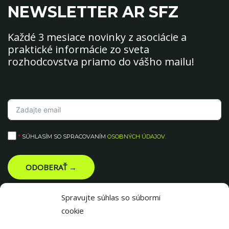
NEWSLETTER AR SFZ
Každé 3 mesiace novinky z asociácie a
praktické informácie zo sveta
rozhodcovstva priamo do vášho mailu!
*
SÚHLASÍM SO SPRACOVANÍM
OSOBNÝCH ÚDAJOV
.
ODOBERAŤ →
Spravujte súhlas so súbormi
cookie