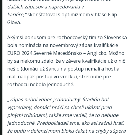
ďalších zápasov a napredovania v
kariére,“
skonštatoval s optimizmom v hlase Filip
Glova.
Akýmsi bonusom pre rozhodcovský tím zo Slovenska
bola nominácia na novembrový zápas kvalifikácie
EURO 2024 Severné Macedónsko – Anglicko. Možno
by sa niekomu zdalo, že v závere kvalifikácie už o nič
nešlo (domáci už šancu na postup nemali a hostia
mali naopak postup vo vrecku), stretnutie pre
rozhodcu nebolo jednoduché.
„Zápas nebol vôbec jednoduchý. Štadión bol
vypredaný, domáci hráči sa chceli ukázať pred
plnými tribúnami, takže sme vedeli, že to nebude
jednoduché. Predpokladali sme, ako asi začnú hrať,
že budú v defenzívnom bloku čakať na chyby súpera