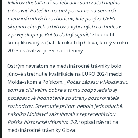
lekárov dostať a už vo februári som začal naplno
trénovať. Potešilo ma tiež pozvanie na seminár
medzinárodných rozhodcov, kde pozýva UEFA
skupinu elitných arbitrov a vybraných rozhodcov
z prvej skupiny. Bol to dobrý signál,“
zhodnotil
komplikovaný začiatok roka Filip Glova, ktorý v roku
2023 oslávil svoje 35. narodeniny.
Ostrým návratom na medzinárodné trávniky bolo
júnové stretnutie kvalifikácie na EURO 2024 medzi
Moldavskom a Poľskom.
„Počas zápasu v Moldavsku
som sa cítil veľmi dobre a tomu zodpovedalo aj
pozápasové hodnotenie zo strany pozorovateľa
rozhodcov. Stretnutie pritom nebolo jednoduché,
nakoľko Moldavci zaknihovali s reprezentáciou
Poľska historické víťazstvo 3-2,“
opísal návrat na
medzinárodné trávniky Glova.