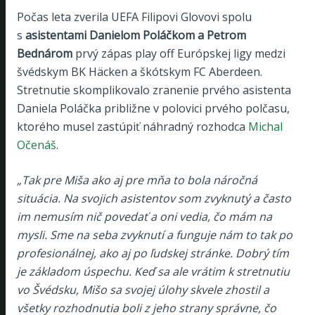
Počas leta zverila UEFA Filipovi Glovovi spolu
s
asistentami Danielom Poláčkom a Petrom
Bednárom
prvý zápas play off Európskej ligy medzi
švédskym BK Häcken a škótskym FC Aberdeen.
Stretnutie skomplikovalo zranenie prvého asistenta
Daniela Poláčka približne v polovici prvého polčasu,
ktorého musel zastúpiť náhradný rozhodca
Michal
Očenáš
.
„Tak pre Miša ako aj pre mňa to bola náročná
situácia. Na svojich asistentov som zvyknutý a často
im nemusím nič povedať a oni vedia, čo mám na
mysli. Sme na seba zvyknutí a funguje nám to tak po
profesionálnej, ako aj po ľudskej stránke. Dobrý tím
je základom úspechu. Keď sa ale vrátim k stretnutiu
vo Švédsku, Mišo sa svojej úlohy skvele zhostil a
všetky rozhodnutia boli z jeho strany správne, čo