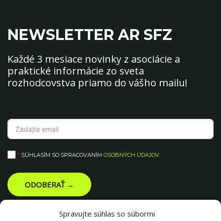
NEWSLETTER AR SFZ
Každé 3 mesiace novinky z asociácie a
praktické informácie zo sveta
rozhodcovstva priamo do vášho mailu!
*
SÚHLASÍM SO SPRACOVANÍM
OSOBNÝCH ÚDAJOV
.
ODOBERAŤ →
Spravujte súhlas so súbormi