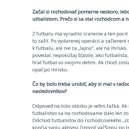
Začal si rozhodovať pomerne neskoro, leb
utbalistom. Prečo si sa stal rozhodcom a n
Z futbalu ma vyradilo zranenie a ten pocit
to zažil. Po vydarenej operácii a začlenení
k futbalu, ale nie za „lajnu“, ale na ihris
povedal, nepokúšaj šťastie, ako futbalista, 
hrať futbal so svojimi deťmi. Ak chceš zost
opäť po ihrisku.
Čo by bolo treba urobiť, aby si mal v rado
nasledovníkov?
Odpoveď na túto otázku je veľmi ťažká. Ak 
futbalistov sa na rozhodovanie dalo len zo
Odchod futbalistov do rozhodcovského „stav
končia svoju aktívnu činnosť väčšinou po tr