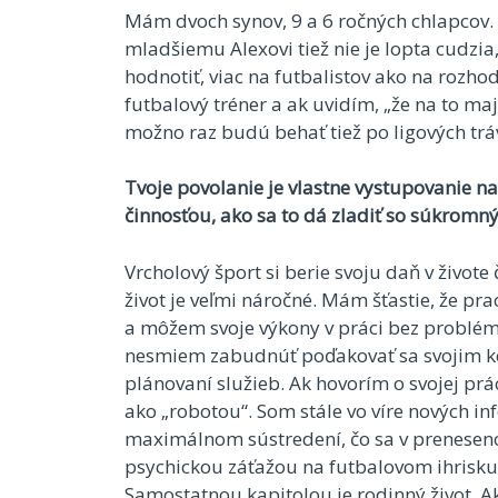
Mám dvoch synov, 9 a 6 ročných chlapcov. S
mladšiemu Alexovi tiež nie je lopta cudzia,
hodnotiť, viac na futbalistov ako na rozho
futbalový tréner a ak uvidím, „že na to maj
možno raz budú behať tiež po ligových trá
Tvoje povolanie je vlastne vystupovanie n
činnosťou, ako sa to dá zladiť so súkrom
Vrcholový šport si berie svoju daň v živote
život je veľmi náročné. Mám šťastie, že p
a môžem svoje výkony v práci bez probl
nesmiem zabudnúť poďakovať sa svojim k
plánovaní služieb. Ak hovorím o svojej prá
ako „robotou“. Som stále vo víre nových in
maximálnom sústredení, čo sa v prenesen
psychickou záťažou na futbalovom ihrisk
Samostatnou kapitolou je rodinný život. 