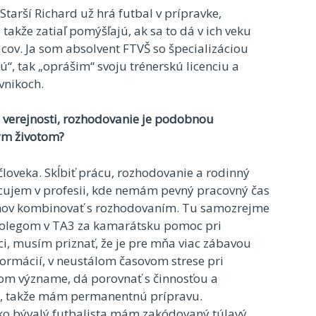
tarší Richard už hrá futbal v prípravke,
 takže zatiaľ pomýšľajú, ak sa to dá v ich veku
dcov. Ja som absolvent FTVŠ so špecializáciou
ú“, tak „oprášim“ svoju trénerskú licenciu a
vnikoch.
a verejnosti, rozhodovanie je podobnou
ným životom?
 človeka. Skĺbiť prácu, rozhodovanie a rodinný
racujem v profesii, kde nemám pevný pracovný čas
émov kombinovať s rozhodovaním. Tu samozrejme
olegom v TA3 za kamarátsku pomoc pri
ci, musím priznať, že je pre mňa viac zábavou
formácií, v neustálom časovom strese pri
om význame, dá porovnať s činnosťou a
u, takže mám permanentnú prípravu.
Ako bývalý futbalista mám zakódovaný túlavý