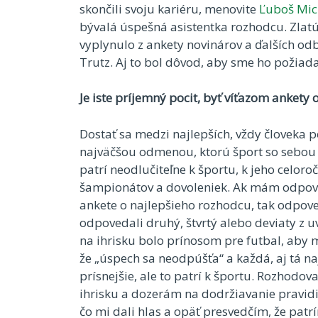
skončili svoju kariéru, menovite
Ľuboš Mic
bývalá úspešná asistentka rozhodcu. Zlatú 
vyplynulo z ankety novinárov a ďalších odb
Trutz. Aj to bol dôvod, aby sme ho požiada
Je iste príjemný pocit, byť víťazom ankety 
Dostať sa medzi najlepších, vždy človeka pot
najväčšou odmenou, ktorú šport so sebou 
patrí neodlučiteľne k športu, k jeho celo
šampionátov a dovoleniek. Ak mám odpove
ankete o najlepšieho rozhodcu, tak odpov
odpovedali druhý, štvrtý alebo deviaty z
na ihrisku bolo prínosom pre futbal, aby 
že „úspech sa neodpúšťa“ a každá, aj tá 
prísnejšie, ale to patrí k športu. Rozhod
ihrisku a dozerám na dodržiavanie pravidi
čo mi dali hlas a opäť presvedčím, že pat