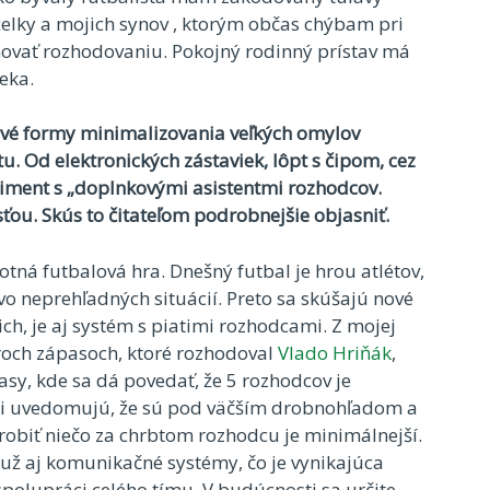
elky a mojich synov , ktorým občas chýbam pri
ovať rozhodovaniu. Pokojný rodinný prístav má
eka.
ové formy minimalizovania veľkých omylov
u. Od elektronických zástaviek, lôpt s čipom, cez
iment s „doplnkovými asistentmi rozhodcov.
ťou. Skús to čitateľom podrobnejšie objasniť.
ná futbalová hra. Dnešný futbal je hrou atlétov,
o neprehľadných situácií. Preto sa skúšajú nové
ch, je aj systém s piatimi rozhodcami. Z mojej
roch zápasoch, ktoré rozhodoval
Vlado Hriňák
,
sy, kde sa dá povedať, že 5 rozhodcov je
ráči uvedomujú, že sú pod väčším drobnohľadom a
robiť niečo za chrbtom rozhodcu je minimálnejší.
už aj komunikačné systémy, čo je vynikajúca
polupráci celého tímu. V budúcnosti sa určite