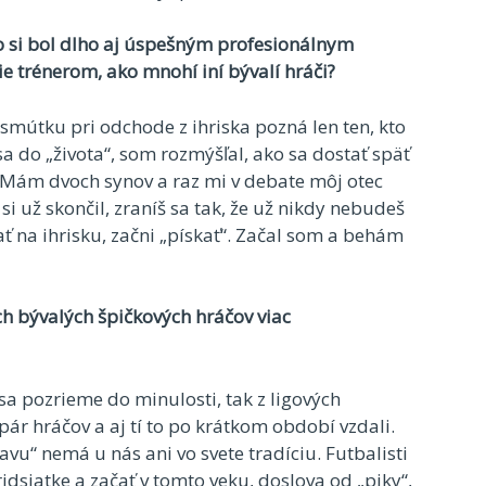
o si bol dlho aj úspešným profesionálnym
ie trénerom, ako mnohí iní bývalí hráči?
 smútku pri odchode z ihriska pozná len ten, kto
 sa do „života“, som rozmýšľal, ako sa dostať späť
ko. Mám dvoch synov a raz mi v debate môj otec
si už skončil, zraníš sa tak, že už nikdy nebudeš
ať na ihrisku, začni „pískať“. Začal som a behám
ch bývalých špičkových hráčov viac
sa pozrieme do minulosti, tak z ligových
pár hráčov a aj tí to po krátkom období vzdali.
u“ nemá u nás ani vo svete tradíciu. Futbalisti
idsiatke a začať v tomto veku, doslova od „piky“,