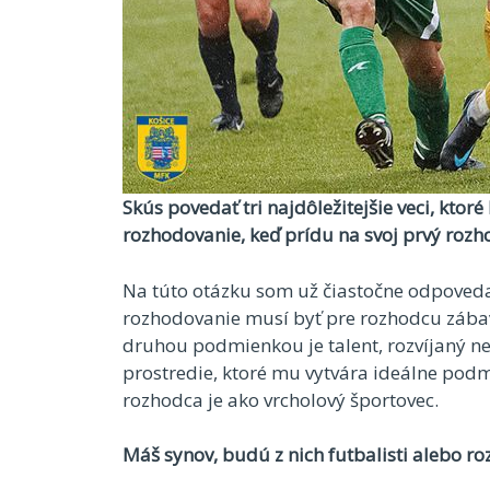
Skús povedať tri najdôležitejšie veci, ktor
rozhodovanie, keď prídu na svoj prvý rozh
Na túto otázku som už čiastočne odpoveda
rozhodovanie musí byť pre rozhodcu zábav
druhou podmienkou je talent, rozvíjaný 
prostredie, ktoré mu vytvára ideálne pod
rozhodca je ako vrcholový športovec.
Máš synov, budú z nich futbalisti alebo r