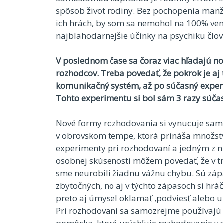
spôsob život rodiny. Bez pochopenia manž
ich hrách, by som sa nemohol na 100% ven
najblahodarnejšie účinky na psychiku člov
V poslednom čase sa čoraz viac hľadajú n
rozhodcov. Treba povedať, že pokrok je aj t
komunikačný systém, až po súčasný exper
Tohto experimentu si bol sám 3 razy súčas
Nové formy rozhodovania si vynucuje samot
v obrovskom tempe, ktorá prináša množstv
experimenty pri rozhodovaní a jedným z ni
osobnej skúsenosti môžem povedať, že v t
sme neurobili žiadnu vážnu chybu. Sú zápa
zbytočných, no aj v týchto zápasoch si h
preto aj úmysel oklamať ,podviesť alebo u
Pri rozhodovaní sa samozrejme používajú 
pomôcka, ktorá urýchľuje rozhodovanie v s