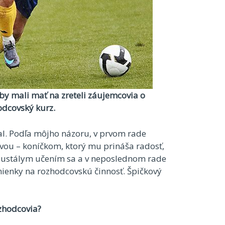
é by mali mať na zreteli záujemcovia o
odcovský kurz.
l. Podľa môjho názoru, v prvom rade
ou – koníčkom, ktorý mu prináša radosť,
neustálym učením sa a v neposlednom rade
mienky na rozhodcovskú činnosť. Špičkový
ozhodcovia?