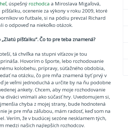
heľ
, úspešný
rozhodca
a Miroslava Migaľová,
píšťalku, ocenenie za výkony v roku 2009, ktoré
orníkov vo futbale, si na pódiu prevzal Richard
li o odpoveď na niekoľko otázok.
o „Zlatú píšťalku“. Čo to pre teba znamená?
eší, tá chvíľka na stupni víťazov je tou
prináša. Hovorím o športe, lebo rozhodovanie
ročnému kolobehu, prípravy, súťažného obdobia,
dať na otázku, čo pre mňa znamená byť prvý v
eď je veľmi jednoduchá a určite by na ňu podobne
 uvedenej ankety. Chcem, aby moje rozhodovanie
ma diváci vnímali ako súčasť hry. Uvedomujem si,
najmenšia chyba z mojej strany, bude hodnotená
ovanie je pre mňa záľubou, mám radosť, keď som na
el. Verím, že v budúcej sezóne nesklamem tých,
rím medzi našich najlepších rozhodcov.