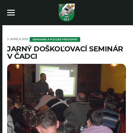
3. APRÍLA 2012
SEMINÁRE A FYZICKÉ PREVIERKY
JARNÝ DOŠKOĽOVACÍ SEMINÁR
V ČADCI