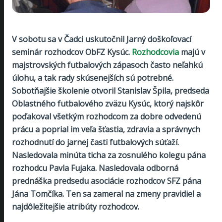
V sobotu sa v Čadci uskutočnil Jarný doškoľovací
seminár rozhodcov ObFZ Kysúc.
Rozhodcovia
majú v
majstrovských futbalových zápasoch často neľahkú
úlohu, a tak rady skúsenejších sú potrebné.
Sobotňajšie školenie otvoril Stanislav Špila, predseda
Oblastného futbalového zväzu Kysúc, ktorý najskôr
poďakoval všetkým rozhodcom za dobre odvedenú
prácu a poprial im veľa šťastia, zdravia a správnych
rozhodnutí do jarnej časti futbalových súťaží.
Nasledovala minúta ticha za zosnulého kolegu pána
rozhodcu Pavla Fujaka. Nasledovala odborná
prednáška predsedu asociácie rozhodcov SFZ pána
Jána Tomčíka. Ten sa zameral na zmeny pravidiel a
najdôležitejšie atribúty rozhodcov.