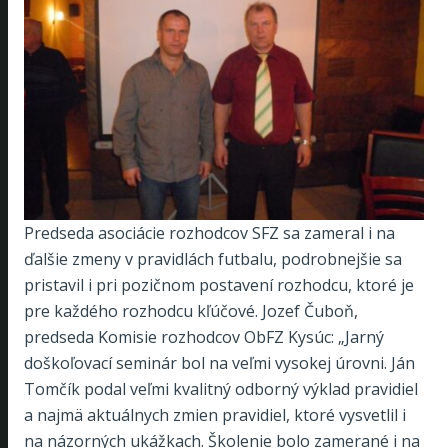
Predseda asociácie rozhodcov SFZ sa zameral i na
ďalšie zmeny v pravidlách futbalu, podrobnejšie sa
pristavil i pri pozičnom postavení rozhodcu, ktoré je
pre každého rozhodcu kľúčové. Jozef Čuboň,
predseda Komisie rozhodcov ObFZ Kysúc: „Jarný
doškoľovací seminár bol na veľmi vysokej úrovni. Ján
Tomčík podal veľmi kvalitný odborný výklad pravidiel
a najmä aktuálnych zmien pravidiel, ktoré vysvetlil i
na názorných ukážkach. Školenie bolo zamerané i na