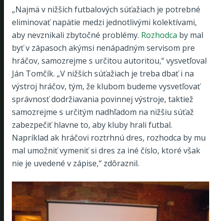
„Najmä v nižších futbalových súťažiach je potrebné
eliminovať napätie medzi jednotlivými kolektívami,
aby nevznikali zbytočné problémy.
Rozhodca
by mal
byť v zápasoch akýmsi nenápadným servisom pre
hráčov, samozrejme s určitou autoritou,“ vysvetľoval
Ján Tomčík. „V nižších súťažiach je treba dbať i na
výstroj hráčov, tým, že klubom budeme vysvetľovať
správnosť dodržiavania povinnej výstroje, taktiež
samozrejme s určitým nadhľadom na nižšiu súťaž
zabezpečiť hlavne to, aby kluby hrali futbal.
Napríklad ak hráčovi roztrhnú dres, rozhodca by mu
mal umožniť vymeniť si dres za iné číslo, ktoré však
nie je uvedené v zápise,“ zdôraznil.