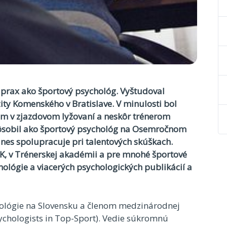
rax ako športový psychológ. Vyštudoval
zity Komenského v Bratislave. V minulosti bol
 v zjazdovom lyžovaní a neskôr trénerom
pôsobil ako športový psychológ na Osemročnom
nes spolupracuje pri talentových skúškach.
, v Trénerskej akadémii a pre mnohé športové
hológie a viacerých psychologických publikácií a
hológie na Slovensku a členom medzinárodnej
ychologists in Top-Sport). Vedie súkromnú