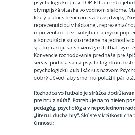
psychologickú prax TOP-FIT a medzi jeho k
olympijská víťazka vo vodnom slalome, Mari
ktorý je dnes trénerom svetovej dvojky, N
reprezentáciou v hádzanej, reprezentačno
reprezentáciou vo volejbale a inými popr
a konzultácie sú sústredené na jednotlivc
spolupracuje so Slovenským futbalovým z
Konvencie rozhodovania prednáša pre špi
servis, podieľa sa na psychologickom testov
psychologickú publikáciu s názvom Psych
dobrý dôvod, aby sme mu položili pár otá
Rozhodca vo futbale je strážca dodržiavan
pre hru a súťaž. Potrebuje na to nielen po
pedagóg, psychológ a v neposlednom rade
„literu i ducha hry“. Skúste v krátkosti ch
činnosti: