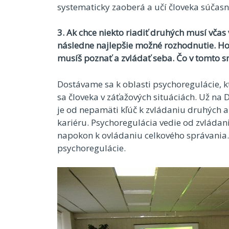
systematicky zaoberá a učí človeka súčasn
3. Ak chce niekto riadiť druhých musí včas 
následne najlepšie možné rozhodnutie. Hovo
musíš poznať a zvládať seba. Čo v tomto s
Dostávame sa k oblasti psychoregulácie, k
sa človeka v záťažových situáciách. Už na D
je od nepamäti kľúč k zvládaniu druhých 
kariéru. Psychoregulácia vedie od zvládani
napokon k ovládaniu celkového správania. 
psychoregulácie.