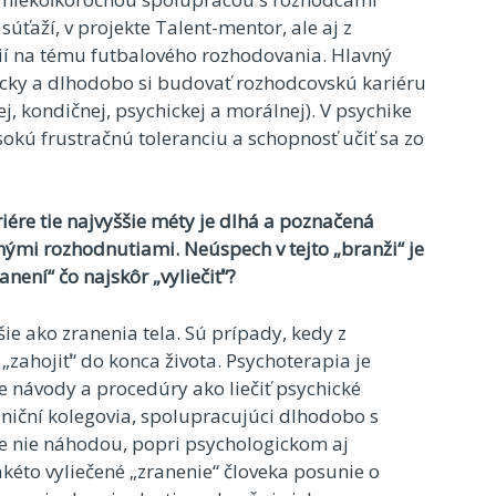
úťaží, v projekte Talent-mentor, ale aj z
í na tému futbalového rozhodovania. Hlavný
icky a dlhodobo si budovať rozhodcovskú kariéru
j, kondičnej, psychickej a morálnej). V psychike
sokú frustračnú toleranciu a schopnosť učiť sa zo
iére tie najvyššie méty je dlhá a poznačená
bnými rozhodnutiami. Neúspech v tejto „branži“ je
není“ čo najskôr „vyliečiť“?
ie ako zranenia tela. Sú prípady, kedy z
zahojiť“ do konca života. Psychoterapia je
e návody a procedúry ako liečiť psychické
niční kolegovia, spolupracujúci dlhodobo s
te nie náhodou, popri psychologickom aj
kéto vyliečené „zranenie“ človeka posunie o