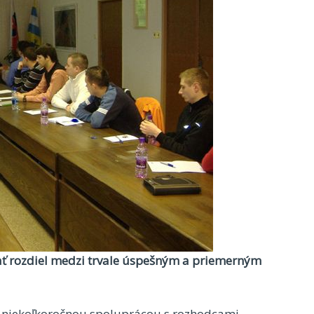
vať rozdiel medzi trvale úspešným a priemerným
l niekoľkoročnou spoluprácou s rozhodcami