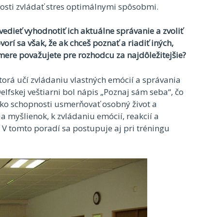
osti zvládať stres optimálnymi spôsobmi.
vedieť vyhodnotiť ich aktuálne správanie a zvoliť
rí sa však, že ak chceš poznať a riadiť iných,
mere považujete pre rozhodcu za najdôležitejšie?
torá učí zvládaniu vlastných emócií a správania
elfskej veštiarni bol nápis „Poznaj sám seba“, čo
ako schopnosti usmerňovať osobný život a
a myšlienok, k zvládaniu emócií, reakcií a
V tomto poradí sa postupuje aj pri tréningu