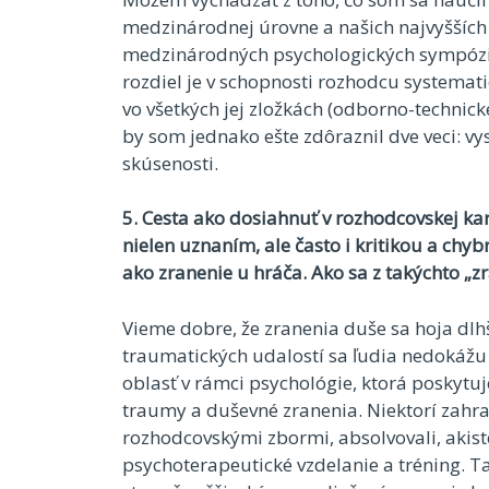
medzinárodnej úrovne a našich najvyšších s
medzinárodných psychologických sympózi
rozdiel je v schopnosti rozhodcu systemat
vo všetkých jej zložkách (odborno-technicke
by som jednako ešte zdôraznil dve veci: vy
skúsenosti.
5. Cesta ako dosiahnuť v rozhodcovskej kar
nielen uznaním, ale často i kritikou a chy
ako zranenie u hráča. Ako sa z takýchto „zra
Vieme dobre, že zranenia duše sa hoja dlhš
traumatických udalostí sa ľudia nedokážu „
oblasť v rámci psychológie, ktorá poskytuj
traumy a duševné zranenia. Niektorí zahra
rozhodcovskými zbormi, absolvovali, akis
psychoterapeutické vzdelanie a tréning. Ta