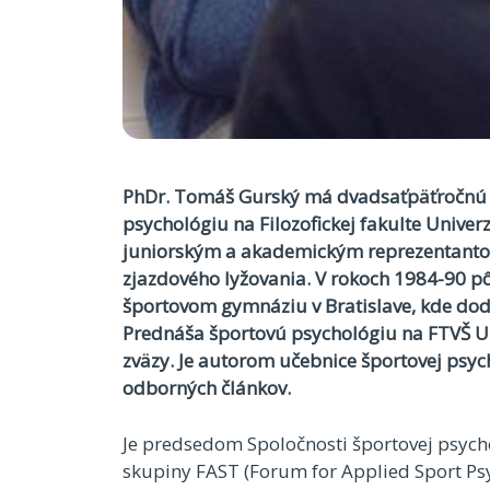
PhDr. Tomáš Gurský má dvadsaťpäťročnú p
psychológiu na Filozofickej fakulte Univer
juniorským a akademickým reprezentantom
zjazdového lyžovania. V rokoch 1984-90 
športovom gymnáziu v Bratislave, kde dod
Prednáša športovú psychológiu na FTVŠ UK
zväzy. Je autorom učebnice športovej psyc
odborných článkov.
Je predsedom Spoločnosti športovej psyc
skupiny FAST (Forum for Applied Sport Ps