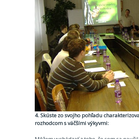
4. Skúste zo svojho pohľadu charakterizo
rozhodcom s väčšími výkyvmi:
Môžem vychádzať z toho, čo som sa nauči