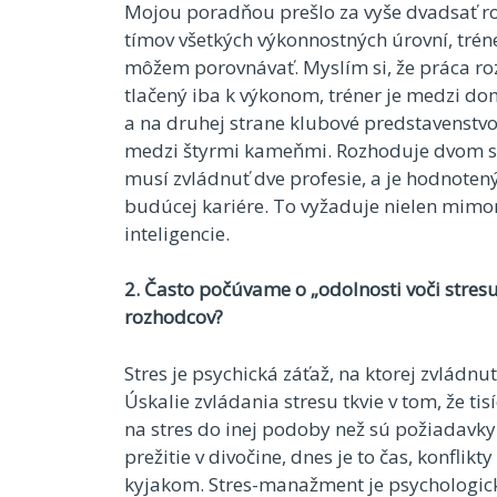
Mojou poradňou prešlo za vyše dvadsať ro
tímov všetkých výkonnostných úrovní, tréne
môžem porovnávať. Myslím si, že práca roz
tlačený iba k výkonom, tréner je medzi d
a na druhej strane klubové predstavenstv
medzi štyrmi kameňmi. Rozhoduje dvom s
musí zvládnuť dve profesie, a je hodnote
budúcej kariére. To vyžaduje nielen mimo
inteligencie.
2. Často počúvame o „odolnosti voči stresu
rozhodcov?
Stres je psychická záťaž, na ktorej zvlád
Úskalie zvládania stresu tkvie v tom, že ti
na stres do inej podoby než sú požiadavky 
prežitie v divočine, dnes je to čas, konflik
kyjakom. Stres-manažment je psychologick