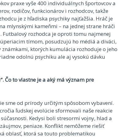
kov praxe vyše 400 individuálnych športovcov a
rov, rodičov, funkcionárov i rozhodcov, takže
hodcu je z hľadiska psychiky najťažšia. Hráč je
oma mlynskými kameňmi – na jednej strane hráči
o. Futbalový rozhodca je oproti tomu najmenej
úperiacim tímom, posudzujú ho médiá a diváci,
ný známkami, ktorých kumulácia rozhoduje o jeho
riadne odolnú psychiku ale aj vysokú dávku
“. Čo to vlastne je a aký má význam pre
nutie sme od prírody určitým spôsobom vybavení.
sícročia ľudskej evolúcie sformovali naše reakcie
súčasnosti. Kedysi boli stresormi vojny, hlad a
ty záujmov, peniaze. Konflikt nemôžeme riešiť
á oblasť, ktorá sa touto problematikou