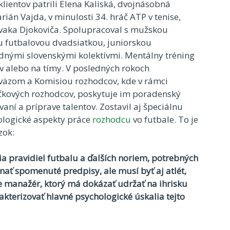
lientov patrili Elena Kaliská, dvojnásobná
án Vajda, v minulosti 34. hráč ATP v tenise,
ovaka Djokoviča. Spolupracoval s mužskou
u futbalovou dvadsiatkou, juniorskou
ednými slovenskými kolektívmi. Mentálny tréning
ov alebo na tímy. V posledných rokoch
väzom a Komisiou rozhodcov, kde v rámci
čkových rozhodcov, poskytuje im poradenský
aní a príprave talentov. Zostavil aj špeciálnu
ologické aspekty práce
rozhodcu
vo futbale. To je
zok:
ia pravidiel futbalu a ďalších noriem, potrebných
znať spomenuté predpisy, ale musí byť aj atlét,
 manažér, ktorý má dokázať udržať na ihrisku
arakterizovať hlavné psychologické úskalia tejto