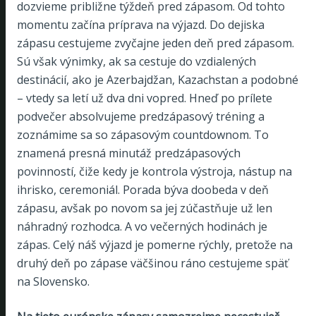
dozvieme približne týždeň pred zápasom. Od tohto
momentu začína príprava na výjazd. Do dejiska
zápasu cestujeme zvyčajne jeden deň pred zápasom.
Sú však výnimky, ak sa cestuje do vzdialených
destinácií, ako je Azerbajdžan, Kazachstan a podobné
– vtedy sa letí už dva dni vopred. Hneď po prílete
podvečer absolvujeme predzápasový tréning a
zoznámime sa so zápasovým countdownom. To
znamená presná minutáž predzápasových
povinností, čiže kedy je kontrola výstroja, nástup na
ihrisko, ceremoniál. Porada býva doobeda v deň
zápasu, avšak po novom sa jej zúčastňuje už len
náhradný rozhodca. A vo večerných hodinách je
zápas. Celý náš výjazd je pomerne rýchly, pretože na
druhý deň po zápase väčšinou ráno cestujeme späť
na Slovensko.