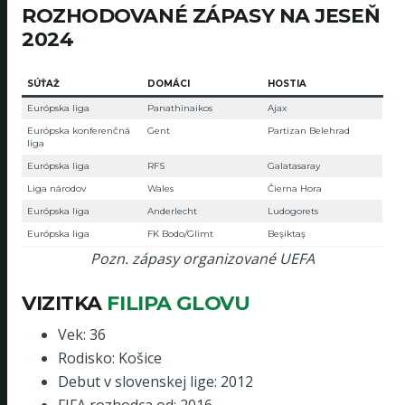
ROZHODOVANÉ ZÁPASY NA JESEŇ
2024
SÚŤAŽ
DOMÁCI
HOSTIA
Európska liga
Panathinaikos
Ajax
Európska konferenčná
Gent
Partizan Belehrad
liga
Európska liga
RFS
Galatasaray
Liga národov
Wales
Čierna Hora
Európska liga
Anderlecht
Ludogorets
Európska liga
FK Bodo/Glimt
Beşiktaş
Pozn. zápasy organizované UEFA
VIZITKA
FILIPA GLOVU
Vek: 36
Rodisko: Košice
Debut v slovenskej lige: 2012