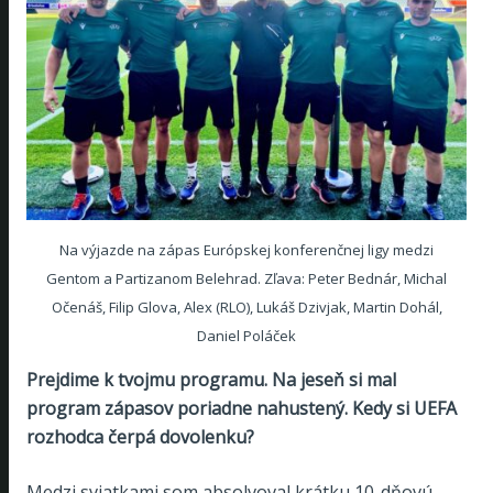
Na výjazde na zápas Európskej konferenčnej ligy medzi
Gentom a Partizanom Belehrad. Zľava: Peter Bednár, Michal
Očenáš, Filip Glova, Alex (RLO), Lukáš Dzivjak, Martin Dohál,
Daniel Poláček
Prejdime k tvojmu programu. Na jeseň si mal
program zápasov poriadne nahustený. Kedy si UEFA
rozhodca čerpá dovolenku?
Medzi sviatkami som absolvoval krátku 10-dňovú