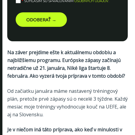
*
SÚHLASÍM SO SPRACOVANÍM
OSOBNÝCH ÚDAJOV
.
ODOBERAŤ →
Na záver prejdime ešte k aktuálnemu obdobiu a
najbližšiemu programu. Európske zápasy začínajú
netradične už 21. januára, Niké liga štartuje 8.
februára. Ako vyzerá tvoja príprava v tomto období?
Od začiatku januára máme nastavený tréningový
plán, pretože prvé zápasy sú o necelé 3 týždne. Každý
mesiac moje tréningy vyhodnocuje kouč na UEFE, ale
aj na Slovensku.
Je v niečom iná táto príprava, ako keď v minulosti v