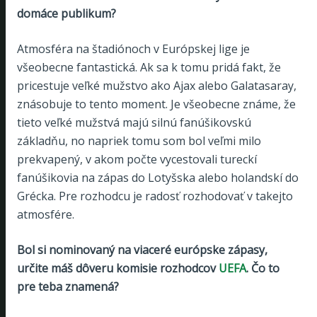
domáce publikum?
Atmosféra na štadiónoch v Európskej lige je
všeobecne fantastická. Ak sa k tomu pridá fakt, že
pricestuje veľké mužstvo ako Ajax alebo Galatasaray,
znásobuje to tento moment. Je všeobecne známe, že
tieto veľké mužstvá majú silnú fanúšikovskú
základňu, no napriek tomu som bol veľmi milo
prekvapený, v akom počte vycestovali tureckí
fanúšikovia na zápas do Lotyšska alebo holandskí do
Grécka. Pre rozhodcu je radosť rozhodovať v takejto
atmosfére.
Bol si nominovaný na viaceré európske zápasy,
určite máš dôveru komisie rozhodcov
UEFA
. Čo to
pre teba znamená?