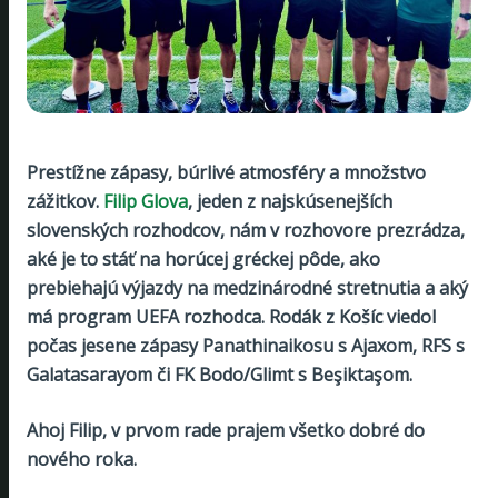
Prestížne zápasy, búrlivé atmosféry a množstvo
zážitkov.
Filip Glova
, jeden z najskúsenejších
slovenských rozhodcov, nám v rozhovore prezrádza,
aké je to stáť na horúcej gréckej pôde, ako
prebiehajú výjazdy na medzinárodné stretnutia a aký
má program UEFA rozhodca. Rodák z Košíc viedol
počas jesene zápasy Panathinaikosu s Ajaxom, RFS s
Galatasarayom či FK Bodo/Glimt s Beşiktaşom.
Ahoj Filip, v prvom rade prajem všetko dobré do
nového roka.