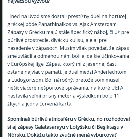
najväčšou výzvou?
Hneď na úvod sme dostali prestížny duel na horúcej
gréckej pôde Panathinaikos vs. Ajax Amsterdam.
Zápasy v Grécku majú stále špecifický náboj, či už pre
búrlivé prostredie, divácku kulisu, ale aj pre
nasadenie v zápasoch. Musím však povedať, že zápas
sme zvládli a odmenou nám boli aj dalšie účinkovania
v Európskej lige. Zápas, ktorý mi z jesennej časti
ostane najviac v pamäti, je duel medzi Anderlechtom
a Ludogortsom. Bol náročný, pretože som musel
riešiť viaceré nešportové správania, na ktoré UEFA
nastavila veľmi prísny meter a výsledkom bolo 11
žltých a jedna červená karta.
Spomínaš búrlivú atmosféru v Grécku, no rozhodoval
si aj zápasy Galatasarayu v Lotyšsku či Beşiktaşu v
Nórsku. Dokážu takto zvučné mená vyburcovať