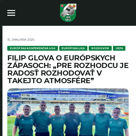
15. JANUÁRA 2025
EURÓPSKA KONFERENČNÁ LIGA
EURÓPSKA LIGA
ROZHOVOR
UEFA
FILIP GLOVA O EURÓPSKYCH
ZÁPASOCH: „PRE ROZHODCU JE
RADOSŤ ROZHODOVAŤ V
TAKEJTO ATMOSFÉRE”