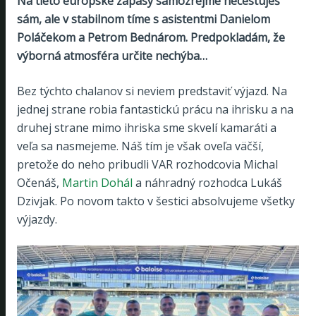
Na tieto európske zápasy samozrejme necestuješ
sám, ale v stabilnom tíme s asistentmi Danielom
Poláčekom a Petrom Bednárom. Predpokladám, že
výborná atmosféra určite nechýba…
Bez týchto chalanov si neviem predstaviť výjazd. Na
jednej strane robia fantastickú prácu na ihrisku a na
druhej strane mimo ihriska sme skvelí kamaráti a
veľa sa nasmejeme. Náš tím je však oveľa väčší,
pretože do neho pribudli VAR rozhodcovia Michal
Očenáš,
Martin Dohál
a náhradný rozhodca Lukáš
Dzivjak. Po novom takto v šestici absolvujeme všetky
výjazdy.