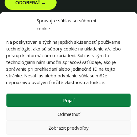
ODOBERAŤ →
Spravujte súhlas so súbormi
cookie
Na poskytovanie tých najlepších skúseností používame
technológie, ako sú súbory cookie na ukladanie a/alebo
prístup k informáciám o zariadení. Súhlas s týmito
technológiami nám umožní spracovávať údaje, ako je
správanie pri prehliadaní alebo jedinečné ID na tejto
stránke. Nesúhlas alebo odvolanie súhlasu môže
||||||
nepriaznivo ovplyvniť určité vlastnosti a funkcie.
Prijať
||||||
Odmietnuť
Zobraziť predvoľby
OCHRANA OSOBNÝCH ÚDAJOV
...
|
...
ZÁSADY POUŽÍVANIA SÚBOROV