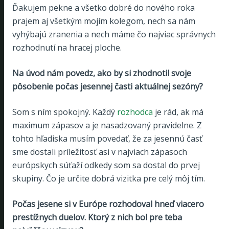
Ďakujem pekne a všetko dobré do nového roka
prajem aj všetkým mojím kolegom, nech sa nám
vyhýbajú zranenia a nech máme čo najviac správnych
rozhodnutí na hracej ploche.
Na úvod nám povedz, ako by si zhodnotil svoje
pôsobenie počas jesennej časti aktuálnej sezóny?
Som s ním spokojný. Každý
rozhodca
je rád, ak má
maximum zápasov a je nasadzovaný pravidelne. Z
tohto hľadiska musím povedať, že za jesennú časť
sme dostali príležitosť asi v najviach zápasoch
európskych súťaží odkedy som sa dostal do prvej
skupiny. Čo je určite dobrá vizitka pre celý môj tím.
Počas jesene si v Európe rozhodoval hneď viacero
prestížnych duelov. Ktorý z nich bol pre teba