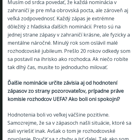
Musím od srdca povedať, že každá nominácia v
zahraničí je pre mňa obrovská pocta, ale zároveň aj
veľká zodpovednosť. Každý zápas je extrémne
dôležitý z hľadiska ďalších nominácií. Preto sú na
jednej strane zápasy v zahraničí krásne, ale fyzicky a
mentálne náročné. Minulý rok som oslávil malé
rozhodcovské jubileum. Prešlo 20 rokov odkedy som
sa postavil na ihrisko ako rozhodca. Ak niečo robíte
tak dlhý čas, musíte to jednoducho milovať.
Ďalšie nominácie určite závisia aj od hodnotení
zápasov zo strany pozorovateľov, prípadne práve
komisie rozhodcov UEFA? Ako boli oni spokojní?
Hodnotenia boli vo veľkej väčšine pozitívne.
Samozrejme, že sa v zápasoch našli situácie, ktoré sa
dali vyriešiť inak. Avšak o tom je rozhodcovské
povolanie. Poučiť sa z chyby a ísť ďalej. Tak ako som