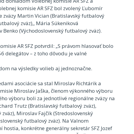
pod dohľadom Volebnej komisie AR SFZ a
lebnej komisie AR SFZ bol zvolený Ľubomír
 zväzy Martin Vician (Bratislavský futbalový
utbalový zväz),, Mária Súkeniková
av Benko (Východoslovenský futbalový zväz).
isie AR SFZ potvrdil: „S právom hlasovať bolo
6 delegátov – z toho dôvodu je valné
adom na výsledky volieb aj jednoznačne.
ami asociácie sa stal Miroslav Richtárik a
misie Miroslav Jaška, členom výkonného výboru
o výboru boli za jednotlivé regionálne zväzy na
hard Trutz (Bratislavský futbalový zväz),
zväz), Miroslav Fajčík (Stredoslovenský
oslovenský futbalový zväz). Na Valnom
 hostia, konkrétne generálny sekretár SFZ Jozef