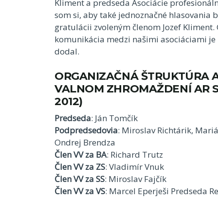
Kliment a predseda Asociácie profesionálny
som si, aby také jednoznačné hlasovania bo
gratulácii zvoleným členom Jozef Kliment. G
komunikácia medzi našimi asociáciami je na
dodal.
ORGANIZAČNÁ ŠTRUKTÚRA A
VALNOM ZHROMAŽDENÍ AR SF
2012)
Predseda
: Ján Tomčík
Podpredsedovia
: Miroslav Richtárik, Mar
Ondrej Brendza
Člen VV za BA
: Richard Trutz
Člen VV za ZS
: Vladimír Vnuk
Člen VV za SS
: Miroslav Fajčík
Člen VV za VS
: Marcel Eperješi Predseda Re