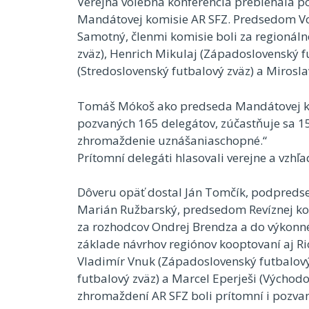
Verejná volebná konferencia prebiehala 
Mandátovej komisie AR SFZ. Predsedom Vo
Samotný, členmi komisie boli za regionálne
zväz), Henrich Mikulaj (Západoslovenský f
(Stredoslovenský futbalový zväz) a Mirosl
Tomáš Mókoš ako predseda Mandátovej kom
pozvaných 165 delegátov, zúčastňuje sa 15
zhromaždenie uznášaniaschopné.“
Prítomní delegáti hlasovali verejne a vzhľ
Dôveru opäť dostal Ján Tomčík, podpredsed
Marián Ružbarský, predsedom Revíznej ko
za rozhodcov Ondrej Brendza a do výkonnéh
základe návrhov regiónov kooptovaní aj Ric
Vladimír Vnuk (Západoslovenský futbalový 
futbalový zväz) a Marcel Eperješi (Východ
zhromaždení AR SFZ boli prítomní i pozvaní