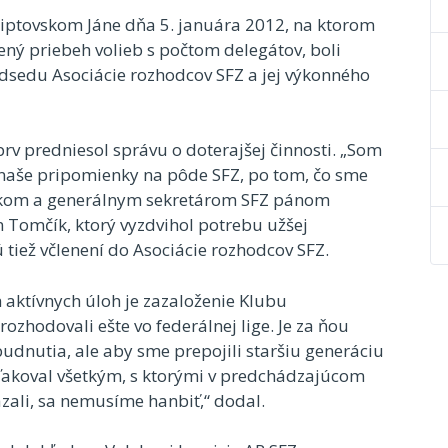
iptovskom Jáne dňa 5. januára 2012, na ktorom
ený priebeh volieb s počtom delegátov, boli
edsedu Asociácie rozhodcov SFZ a jej výkonného
rv predniesol správu o doterajšej činnosti. „Som
 naše pripomienky na pôde SFZ, po tom, čo sme
ikom a generálnym sekretárom SFZ pánom
 Tomčík, ktorý vyzdvihol potrebu užšej
 tiež včlenení do Asociácie rozhodcov SFZ.
 aktívnych úloh je zazaloženie Klubu
rozhodovali ešte vo federálnej lige. Je za ňou
abudnutia, ale aby sme prepojili staršiu generáciu
ďakoval všetkým, s ktorými v predchádzajúcom
zali, sa nemusíme hanbiť,“ dodal.