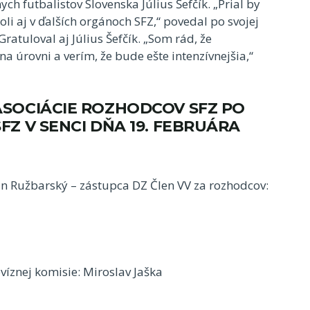
ch futbalistov Slovenska Július Šefčík. „Prial by
li aj v ďalších orgánoch SFZ,“ povedal po svojej
ratuloval aj Július Šefčík. „Som rád, že
 úrovni a verím, že bude ešte intenzívnejšia,“
SOCIÁCIE ROZHODCOV SFZ PO
Z V SENCI DŇA 19. FEBRUÁRA
ián Ružbarský – zástupca DZ Člen VV za rozhodcov:
víznej komisie: Miroslav Jaška