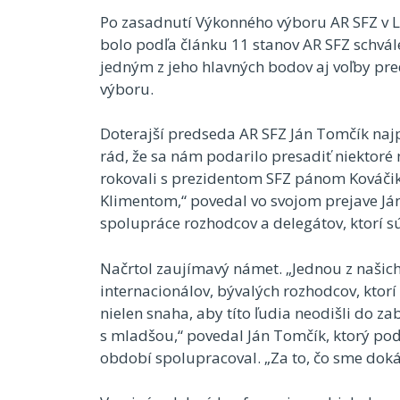
Po zasadnutí Výkonného výboru AR SFZ v L
bolo podľa článku 11 stanov AR SFZ schvál
jedným z jeho hlavných bodov aj voľby pr
výboru.
Doterajší predseda AR SFZ Ján Tomčík najp
rád, že sa nám podarilo presadiť niektoré
rokovali s prezidentom SFZ pánom Kováč
Klimentom,“ povedal vo svojom prejave Ján
spolupráce rozhodcov a delegátov, ktorí sú
Načrtol zaujímavý námet. „Jednou z našich
internacionálov, bývalých rozhodcov, ktorí 
nielen snaha, aby títo ľudia neodišli do z
s mladšou,“ povedal Ján Tomčík, ktorý po
období spolupracoval. „Za to, čo sme doká