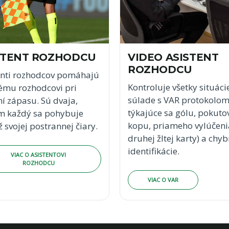
STENT ROZHODCU
VIDEO ASISTENT
ROZHODCU
enti rozhodcov pomáhajú
Kontroluje všetky situáci
ému rozhodcovi pri
súlade s VAR protokolo
ní zápasu. Sú dvaja,
týkajúce sa gólu, pokuto
m každý sa pohybuje
kopu, priameho vylúčenia
 svojej postrannej čiary.
druhej žltej karty) a chyb
identifikácie.
VIAC O ASISTENTOVI
ROZHODCU
VIAC O VAR