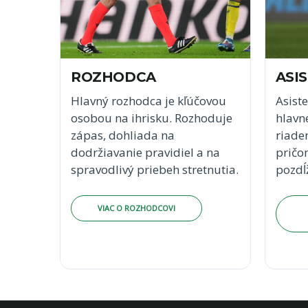
ROZHODCA
ASI
Hlavný rozhodca je kľúčovou
Asist
osobou na ihrisku. Rozhoduje
hlavn
zápas, dohliada na
riade
dodržiavanie pravidiel a na
pričo
spravodlivý priebeh stretnutia.
pozdĺž
VIAC O ROZHODCOVI