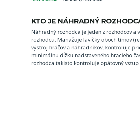
KTO JE NÁHRADNÝ ROZHODC
Náhradný rozhodca je jeden z rozhodcov a v
rozhodcu. Manažuje lavičky oboch tímov (rea
výstroj hráčov a náhradníkov, kontroluje prie
minimálnu dĺžku nadstaveného hracieho ča
rozhodca takisto kontroluje opätovný vstup 