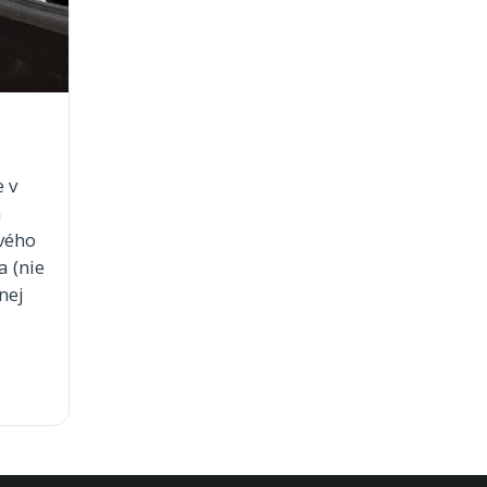
e v
m
vého
 (nie
nej