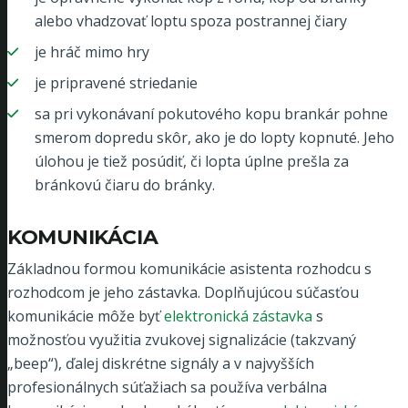
alebo vhadzovať loptu spoza postrannej čiary
je hráč mimo hry
je pripravené striedanie
sa pri vykonávaní pokutového kopu brankár pohne
smerom dopredu skôr, ako je do lopty kopnuté. Jeho
úlohou je tiež posúdiť, či lopta úplne prešla za
bránkovú čiaru do bránky.
KOMUNIKÁCIA
Základnou formou komunikácie asistenta rozhodcu s
rozhodcom je jeho zástavka. Doplňujúcou súčasťou
komunikácie môže byť
elektronická zástavka
s
možnosťou využitia zvukovej signalizácie (takzvaný
„beep“), ďalej diskrétne signály a v najvyšších
profesionálnych súťažiach sa používa verbálna