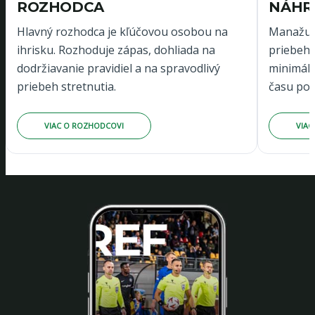
ROZHODCA
NÁHR
Hlavný rozhodca je kľúčovou osobou na
Manažuje
ihrisku. Rozhoduje zápas, dohliada na
priebeh s
dodržiavanie pravidiel a na spravodlivý
minimál
priebeh stretnutia.
času po
VIAC O ROZHODCOVI
VIA