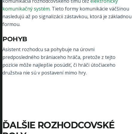
komunikácia rozhodcovského tímu cez
elektronický
komunikačný systém
. Tieto formy komunikácie väčšinou
nasledujú až po signalizácii zástavkou, ktorá je základnou
formou.
POHYB
Asistent rozhodcu sa pohybuje na úrovni
predposledného brániaceho hráča, pretože z tejto
pozície môže najlepšie posúdiť, či hráči útočiaceho
družstva nie sú v postavení mimo hry.
ĎALŠIE ROZHODCOVSKÉ