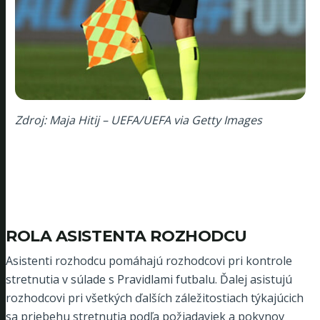
Zdroj: Maja Hitij – UEFA/UEFA via Getty Images
ROLA ASISTENTA ROZHODCU
Asistenti rozhodcu pomáhajú rozhodcovi pri kontrole
stretnutia v súlade s Pravidlami futbalu. Ďalej asistujú
rozhodcovi pri všetkých ďalších záležitostiach týkajúcich
sa priebehu stretnutia podľa požiadaviek a pokynov