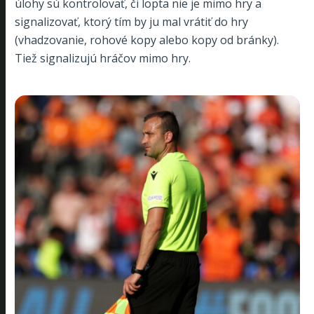
úlohy sú kontrolovať, či lopta nie je mimo hry a
signalizovať, ktorý tím by ju mal vrátiť do hry
(vhadzovanie, rohové kopy alebo kopy od bránky).
Tiež signalizujú hráčov mimo hry.