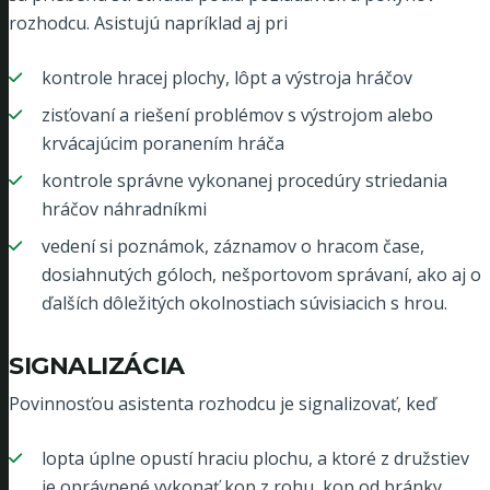
rozhodcu. Asistujú napríklad aj pri
kontrole hracej plochy, lôpt a výstroja hráčov
zisťovaní a riešení problémov s výstrojom alebo
krvácajúcim poranením hráča
kontrole správne vykonanej procedúry striedania
hráčov náhradníkmi
vedení si poznámok, záznamov o hracom čase,
dosiahnutých góloch, nešportovom správaní, ako aj o
ďalších dôležitých okolnostiach súvisiacich s hrou.
SIGNALIZÁCIA
Povinnosťou asistenta rozhodcu je signalizovať, keď
lopta úplne opustí hraciu plochu, a ktoré z družstiev
je oprávnené vykonať kop z rohu, kop od bránky