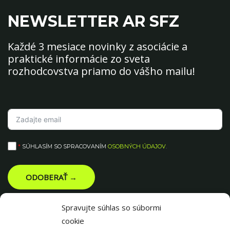
NEWSLETTER AR SFZ
Každé 3 mesiace novinky z asociácie a
praktické informácie zo sveta
rozhodcovstva priamo do vášho mailu!
*
SÚHLASÍM SO SPRACOVANÍM
OSOBNÝCH ÚDAJOV
.
ODOBERAŤ →
Spravujte súhlas so súbormi
cookie