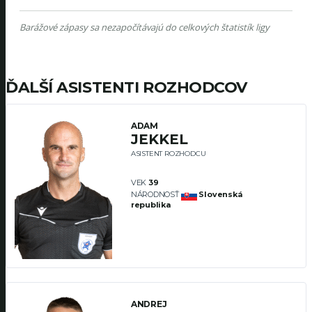
ĎALŠÍ ASISTENTI ROZHODCOV
ADAM
JEKKEL
ASISTENT ROZHODCU
VEK
39
NÁRODNOSŤ
Slovenská
republika
ANDREJ