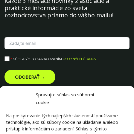
Každé 3 mesiace novinky z asociácie a
praktické informácie zo sveta
rozhodcovstva priamo do vášho mailu!
*
SÚHLASÍM SO SPRACOVANÍM
OSOBNÝCH ÚDAJOV
.
ODOBERAŤ →
Spravujte súhlas so súbormi
cookie
Na poskytovanie tých najlepších skúseností používame
technológie, ako sú súbory cookie na ukladanie a/alebo
prístup k informáciám o zariadení. Súhlas s týmito